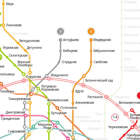
Клязьма
Марк
Тарасовска
Челюскин
Лианозово
Строител
9
6
Илимская
Мытищи
Алтуфьево
Медведково
Бескудниково
Тайнинск
Яхромская
Дегунино
Бибирево
Бабушкинская
Перловска
Селигерская
0
Лось
Отрадное
Свиблово
Верхние
Лихоборы
кая
Лосино-
островская
ссельмаш
Владыкино
Окружная
Ботанический сад
Петровско-
Разумовская
ВДНХ
Лихоборы
Ростокино
Северянин
Тимирязевская
Фонвизинская
Белокаменна
Алексеевская
Останкино
Дмитровская
Бутырская
Яуза
Бульв
14
Калибровская
Рокосс
Гражданская
Станколит
Маленковская
Марьина
Черкизовская
Роща
Москва-3
Рижская
Савёловская
Преобра
площад
Николаевка