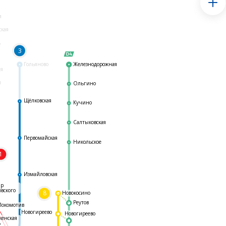
я
ская
ь
3
Гольяново
Железнодорожная
ая
я
Ольгино
Щёлковская
Кучино
Салтыковская
Первомайская
Никольское
1
я
Измайловская
ар
овского
8
Новокосино
Реутов
Локомотив
Новогиреево
Новогиреево
женская
ь