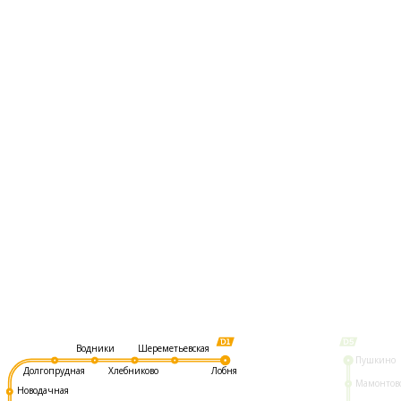
Шереметьевская
Водники
Пушкино
Долгопрудная
Хлебниково
Лобня
Мамонтов
Новодачная