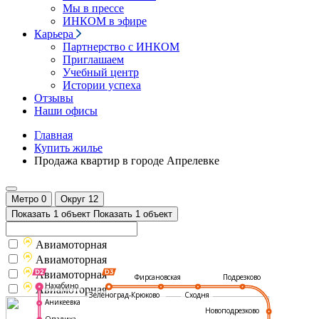
Мы в прессе
ИНКОМ в эфире
Карьера
Партнерство с ИНКОМ
Приглашаем
Учебный центр
Истории успеха
Отзывы
Наши офисы
Главная
Купить жилье
Продажа квартир в городе Апрелевке
Метро
0
Округ
12
Показать 1 объект
Показать 1 объект
Авиамоторная
Авиамоторная
Авиамоторная
Подрезково
Фирсановская
Нахабино
Авиамоторная
Зеленоград-Крюково
Сходня
Аникеевка
Новоподрезково
Опалиха