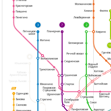
Молжаниново
Красногорская
Физтех
Химки
Павшино
Левобережная
Пенягино
3
7
2
Пятницкое
Планерная
Ховрино
шоссе
Митино
Беломорская
1
Грачёвс
Речной вокзал
*
Волоколамская
Мо
Сходненская
Ильинская
Водный
стадион
Трикотажная
Коптево
Рублево-
Архангельское
Тушинская
Войковская
Троице-Лыково
Балтийская
Мякинино
Спартак
Покровское-
Стрешнево
Одинцово
Красный
Щукинская
Балтиец
Стрешнево
Баковка
Строгино
Октябрьское
Поле
Сокол
Сколково
Панфиловская
Аэропорт
Немчиновка