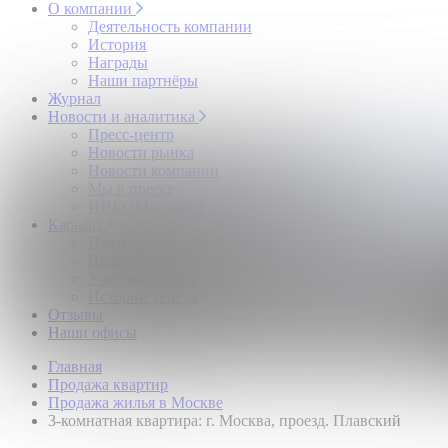
О компании
Деятельность компании
История
Награды
Наши партнёры
Журнал
Новости и аналитика
Пресс-центр
Новости рынка
Новости компании
Мы в прессе
ИНКОМ в эфире
Карьера
Партнерство с ИНКОМ
Приглашаем
Учебный центр
Истории успеха
Отзывы
Наши офисы
Главная
Продажа квартир
Продажа жилья в Москве
3-комнатная квартира: г. Москва, проезд. Плавский