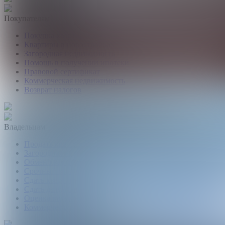
Покупателям
Покупка квартир и комнат
Квартиры в новостройках
Загородная недвижимость
Помощь в получении ипотеки
Правовой сертификат
Коммерческая недвижимость
Возврат налогов
Владельцам
Продать квартиру, комнату
Загородная недвижимость
Обмен квартир
Срочный выкуп квартир
Сдать квартиру или комнату
Сдать дачу, дом, коттедж
Оценка недвижимости
Коммерческая недвижимость