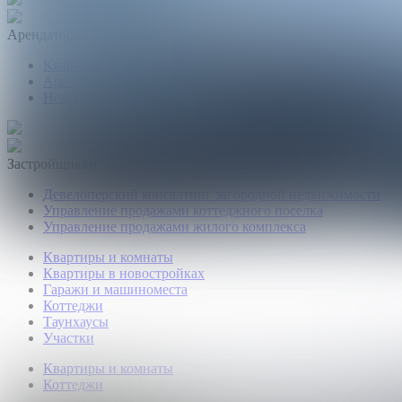
Арендаторам
Квартиры и комнаты
Аренда коттеджей
Нежилые помещения
Застройщикам
Девелоперский консалтинг загородной недвижимости
Управление продажами коттеджного поселка
Управление продажами жилого комплекса
Квартиры и комнаты
Квартиры в новостройках
Гаражи и машиноместа
Коттеджи
Таунхаусы
Участки
Квартиры и комнаты
Коттеджи