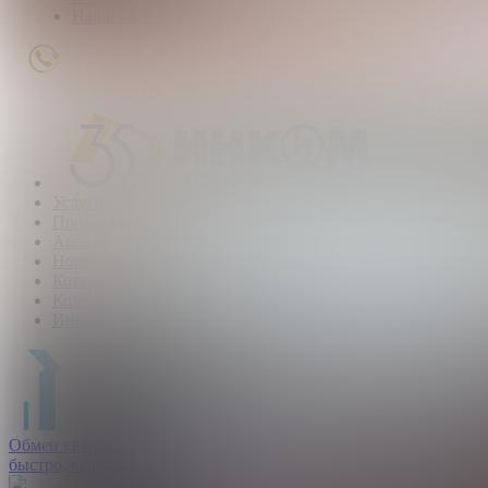
Наши офисы
+7
(495)
363-
01-
80
Услуги
Продажа
Аренда
Новостройки
Коттеджные поселки
Коммерческая
Ипотека
Обмен квартир:
быстро, выгодно, безопасно.