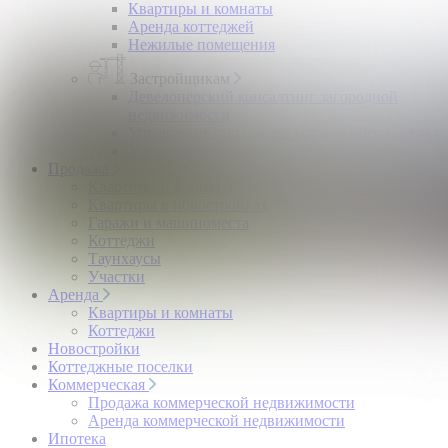
Квартиры и комнаты
Аренда коттеджей
Нежилые помещения
Застройщикам
Девелоперский консалтинг загородной
недвижимости
Управление продажами коттеджного поселка
Управление продажами жилого комплекса
Продажа
Квартиры и комнаты
Квартиры в новостройках
Гаражи и машиноместа
Коттеджи
Таунхаусы
Участки
Аренда
Квартиры и комнаты
Коттеджи
Новостройки
Коттеджные поселки
Коммерческая
Продажа коммерческой недвижимости
Аренда коммерческой недвижимости
Ипотека