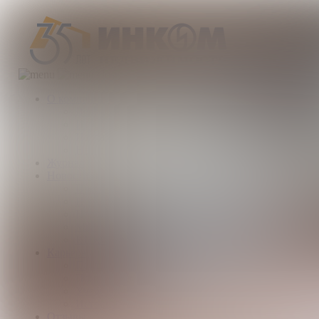
О компании
Деятельность компании
История
Награды
Наши партнеры
Журнал
Новости и аналитика
Пресс-центр
Новости рынка
Новости компании
Мы в прессе
ИНКОМ в эфире
Карьера
Партнерство с ИНКОМ
Приглашаем
Учебный центр
Истории успеха
Отзывы