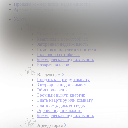
Продажа коммерческой недвижимости
Аренда коммерческой недвижимости
Услуги
Покупателям
Покупка квартир и комнат
Квартиры в новостройках
Загородная недвижимость
Помощь в получении ипотеки
Правовой сертификат
Коммерческая недвижимость
Возврат налогов
Владельцам
Продать квартиру, комнату
Загородная недвижимость
Обмен квартир
Срочный выкуп квартир
Сдать квартиру или комнату
Сдать дачу, дом, коттедж
Оценка недвижимости
Коммерческая недвижимость
Арендаторам