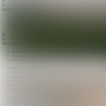
Арендаторам
Квартиры и комнаты
Аренда коттеджей
Нежилые помещения
Застройщикам
Девелоперский консалтинг загородной недвижимости
Управление продажами коттеджного поселка
Управление продажами жилого комплекса
Квартиры и комнаты
Квартиры в новостройках
Гаражи и машиноместа
Коттеджи
Таунхаусы
Участки
Квартиры и комнаты
Коттеджи