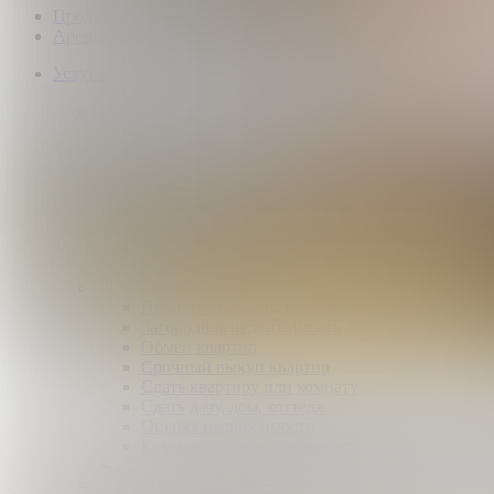
Продажа коммерческой недвижимости
Аренда коммерческой недвижимости
Услуги
Покупателям
Покупка квартир и комнат
Квартиры в новостройках
Загородная недвижимость
Помощь в получении ипотеки
Правовой сертификат
Коммерческая недвижимость
Возврат налогов
Владельцам
Продать квартиру, комнату
Загородная недвижимость
Обмен квартир
Срочный выкуп квартир
Сдать квартиру или комнату
Сдать дачу, дом, коттедж
Оценка недвижимости
Коммерческая недвижимость
Арендаторам