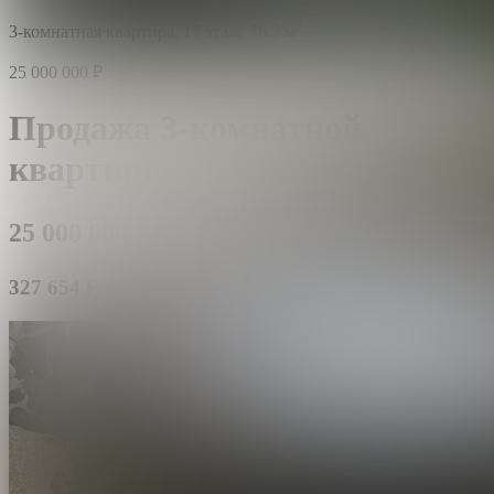
2
3-комнатная квартира,
17 этаж,
76.3 м
25 000 000
₽
Продажа 3-комнатной
квартиры,
76.3 м²,
этаж 17/18
25 000 000
₽
2
327 654 ₽/м