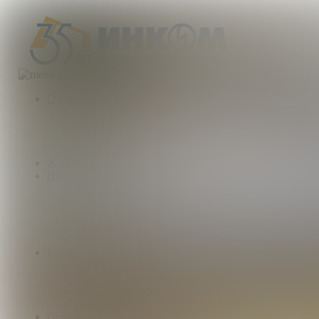
О компании
Деятельность компании
История
Награды
Наши партнеры
Журнал
Новости и аналитика
Пресс-центр
Новости рынка
Новости компании
Мы в прессе
ИНКОМ в эфире
Карьера
Партнерство с ИНКОМ
Приглашаем
Учебный центр
Истории успеха
Отзывы