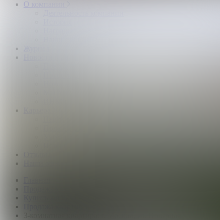
О компании
Деятельность компании
История
Награды
Наши партнёры
Журнал
Новости и аналитика
Пресс-центр
Новости рынка
Новости компании
Мы в прессе
ИНКОМ в эфире
Карьера
Партнерство с ИНКОМ
Приглашаем
Учебный центр
Истории успеха
Отзывы
Наши офисы
Главная
Продажа квартир
Купить жилье в Москве
Продажа квартир метро Медведково
3-комнатная квартира: г. Москва, ул. Полярная