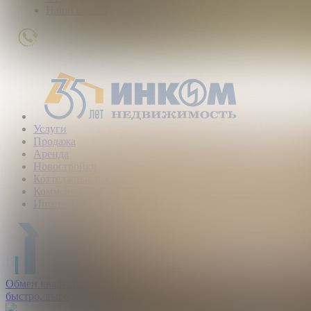
Наши офисы
+7
(495)
363-
01-
80
Услуги
Продажа
Аренда
Новостройки
Коттеджные поселки
Коммерческая
Ипотека
Обмен квартир:
быстро, выгодно, безопасно.