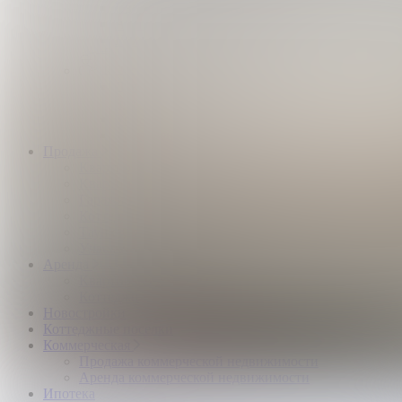
Квартиры и комнаты
Аренда коттеджей
Нежилые помещения
Застройщикам
Девелоперский консалтинг загородной
недвижимости
Управление продажами коттеджного поселка
Управление продажами жилого комплекса
Продажа
Квартиры и комнаты
Квартиры в новостройках
Гаражи и машиноместа
Коттеджи
Таунхаусы
Участки
Аренда
Квартиры и комнаты
Коттеджи
Новостройки
Коттеджные поселки
Коммерческая
Продажа коммерческой недвижимости
Аренда коммерческой недвижимости
Ипотека