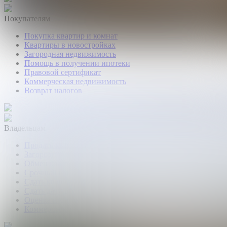
Покупателям
Покупка квартир и комнат
Квартиры в новостройках
Загородная недвижимость
Помощь в получении ипотеки
Правовой сертификат
Коммерческая недвижимость
Возврат налогов
Владельцам
Продать квартиру, комнату
Загородная недвижимость
Обмен квартир
Срочный выкуп квартир
Сдать квартиру или комнату
Сдать дачу, дом, коттедж
Оценка недвижимости
Коммерческая недвижимость