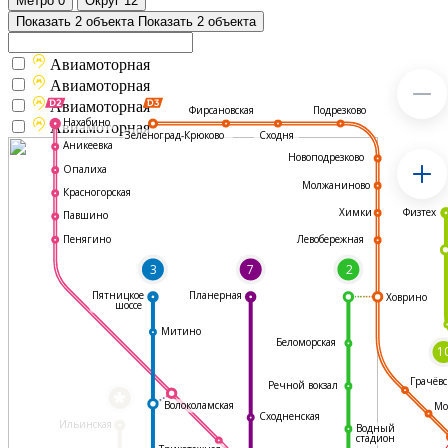
Метро
0
Округ
12
Показать 2 объекта
Показать 2 объекта
Авиамоторная
Авиамоторная
Авиамоторная
Подрезково
Фирсановская
Нахабино
Авиамоторная
Зеленоград-Крюково
Сходня
Аникеевка
Новоподрезково
Опалиха
Молжаниново
Красногорская
Физтех
Химки
Павшино
Левобережная
Пенягино
3
7
2
Пятницкое
Планерная
Ховрино
шоссе
Митино
Беломорская
1
Грачёвс
Речной вокзал
*
Волоколамская
Мо
Сходненская
Ильинская
Водный
стадион