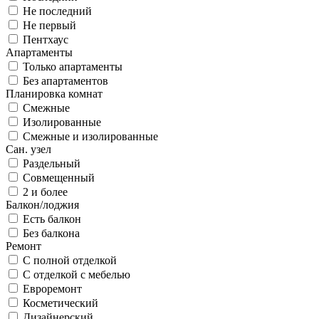
Не последний
Не первый
Пентхаус
Апартаменты
Только апартаменты
Без апартаментов
Планировка комнат
Смежные
Изолированные
Смежные и изолированные
Сан. узел
Раздельный
Совмещенный
2 и более
Балкон/лоджия
Есть балкон
Без балкона
Ремонт
С полной отделкой
С отделкой с мебелью
Евроремонт
Косметический
Дизайнерский