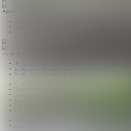
Арендаторам
Квартиры и комнаты
Аренда коттеджей
Нежилые помещения
Застройщикам
Девелоперский консалтинг загородной недвижимости
Управление продажами коттеджного поселка
Управление продажами жилого комплекса
Квартиры и комнаты
Квартиры в новостройках
Гаражи и машиноместа
Коттеджи
Таунхаусы
Участки
Квартиры и комнаты
Коттеджи