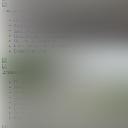
Покупателям
Покупка квартир и комнат
Квартиры в новостройках
Загородная недвижимость
Помощь в получении ипотеки
Правовой сертификат
Коммерческая недвижимость
Возврат налогов
Владельцам
Продать квартиру, комнату
Загородная недвижимость
Обмен квартир
Срочный выкуп квартир
Сдать квартиру или комнату
Сдать дачу, дом, коттедж
Оценка недвижимости
Коммерческая недвижимость