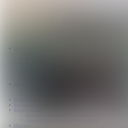
Квартиры и комнаты
Аренда коттеджей
Нежилые помещения
Застройщикам
Девелоперский консалтинг загородной
недвижимости
Управление продажами коттеджного поселка
Управление продажами жилого комплекса
Продажа
Квартиры и комнаты
Квартиры в новостройках
Гаражи и машиноместа
Коттеджи
Таунхаусы
Участки
Аренда
Квартиры и комнаты
Коттеджи
Новостройки
Коттеджные поселки
Коммерческая
Продажа коммерческой недвижимости
Аренда коммерческой недвижимости
Ипотека