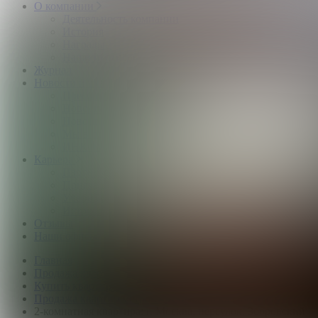
О компании
Деятельность компании
История
Награды
Наши партнёры
Журнал
Новости и аналитика
Пресс-центр
Новости рынка
Новости компании
Мы в прессе
ИНКОМ в эфире
Карьера
Партнерство с ИНКОМ
Приглашаем
Учебный центр
Истории успеха
Отзывы
Наши офисы
Главная
Продажа квартир
Купить квартиру в Москве
Продажа квартир метро Преображенская площадь
2-комнатная квартира: г. Москва, переулок. Зборовский