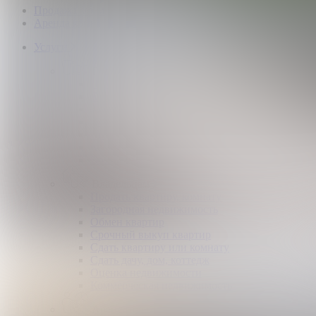
Продажа коммерческой недвижимости
Аренда коммерческой недвижимости
Услуги
Покупателям
Покупка квартир и комнат
Квартиры в новостройках
Загородная недвижимость
Помощь в получении ипотеки
Правовой сертификат
Коммерческая недвижимость
Возврат налогов
Владельцам
Продать квартиру, комнату
Загородная недвижимость
Обмен квартир
Срочный выкуп квартир
Сдать квартиру или комнату
Сдать дачу, дом, коттедж
Оценка недвижимости
Коммерческая недвижимость
Арендаторам