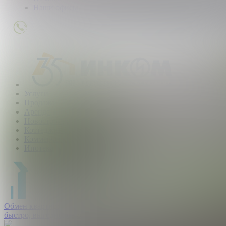
Наши офисы
+7
(495)
363-
01-
80
Услуги
Продажа
Аренда
Новостройки
Коттеджные поселки
Коммерческая
Ипотека
Обмен квартир:
быстро, выгодно, безопасно.