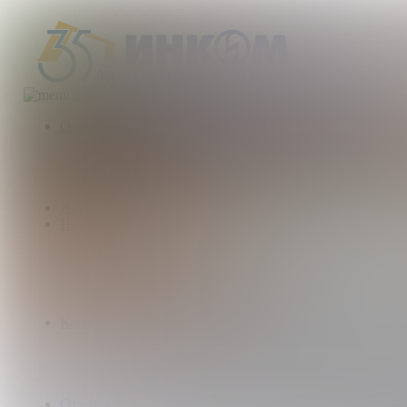
О компании
Деятельность компании
История
Награды
Наши партнеры
Журнал
Новости и аналитика
Пресс-центр
Новости рынка
Новости компании
Мы в прессе
ИНКОМ в эфире
Карьера
Партнерство с ИНКОМ
Приглашаем
Учебный центр
Истории успеха
Отзывы