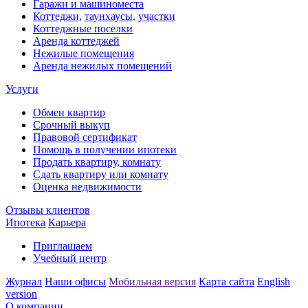
Гаражи и машиноместа
Коттеджи,
таунхаусы,
участки
Коттеджные поселки
Аренда коттеджей
Нежилые помещения
Аренда нежилых помещений
Услуги
Обмен квартир
Срочный выкуп
Правовой сертификат
Помощь в получении ипотеки
Продать квартиру, комнату
Сдать квартиру или комнату
Оценка недвижимости
Отзывы клиентов
Ипотека
Карьера
Приглашаем
Учебный центр
Журнал
Наши офисы
Мобильная версия
Карта сайта
English
version
О компании