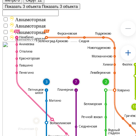
Метро
0
Округ
12
Показать 3 объекта
Показать 3 объекта
Авиамоторная
Авиамоторная
Авиамоторная
Подрезково
Фирсановская
Нахабино
Авиамоторная
Зеленоград-Крюково
Сходня
Аникеевка
Новоподрезково
Опалиха
Молжаниново
Красногорская
Физтех
Химки
Павшино
Левобережная
Пенягино
3
7
2
Пятницкое
Планерная
Ховрино
шоссе
Митино
Беломорская
1
Грачёвс
Речной вокзал
*
Волоколамская
Мо
Сходненская
Ильинская
Водный
стадион