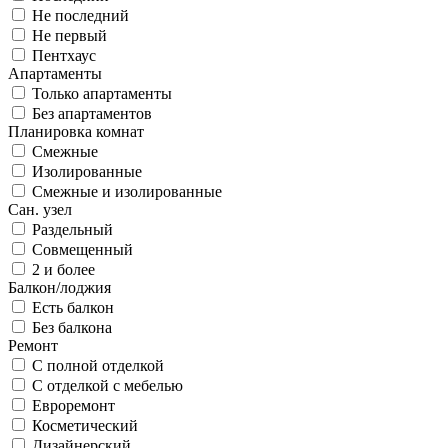
Не последний
Не первый
Пентхаус
Апартаменты
Только апартаменты
Без апартаментов
Планировка комнат
Смежные
Изолированные
Смежные и изолированные
Сан. узел
Раздельный
Совмещенный
2 и более
Балкон/лоджия
Есть балкон
Без балкона
Ремонт
С полной отделкой
С отделкой с мебелью
Евроремонт
Косметический
Дизайнерский