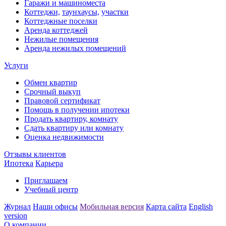
Гаражи и машиноместа
Коттеджи,
таунхаусы,
участки
Коттеджные поселки
Аренда коттеджей
Нежилые помещения
Аренда нежилых помещений
Услуги
Обмен квартир
Срочный выкуп
Правовой сертификат
Помощь в получении ипотеки
Продать квартиру, комнату
Сдать квартиру или комнату
Оценка недвижимости
Отзывы клиентов
Ипотека
Карьера
Приглашаем
Учебный центр
Журнал
Наши офисы
Мобильная версия
Карта сайта
English
version
О компании