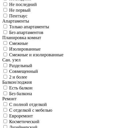
Не последний
Не первый
Пентхаус
Апартаменты
Только апартаменты
Без апартаментов
Планировка комнат
Смежные
Изолированные
Смежные и изолированные
Сан. узел
Раздельный
Совмещенный
2 и более
Балкон/лоджия
Есть балкон
Без балкона
Ремонт
С полной отделкой
С отделкой с мебелью
Евроремонт
Косметический
Дизайнерский