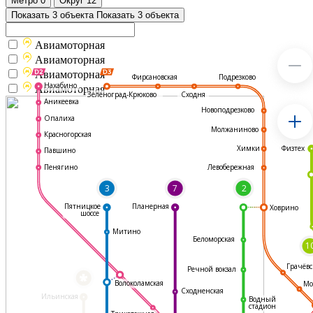
Метро
0
Округ
12
Показать 3 объекта
Показать 3 объекта
Авиамоторная
Авиамоторная
Авиамоторная
Подрезково
Фирсановская
Нахабино
Авиамоторная
Зеленоград-Крюково
Сходня
Аникеевка
Новоподрезково
Опалиха
Молжаниново
Красногорская
Физтех
Химки
Павшино
Левобережная
Пенягино
3
7
2
Пятницкое
Планерная
Ховрино
шоссе
Митино
Беломорская
1
Грачёвс
Речной вокзал
*
Волоколамская
Мо
Сходненская
Ильинская
Водный
стадион