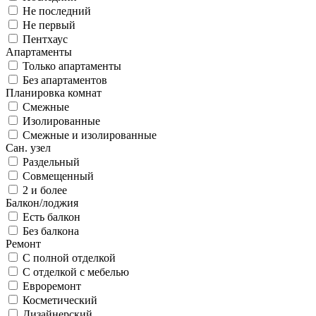
Не последний
Не первый
Пентхаус
Апартаменты
Только апартаменты
Без апартаментов
Планировка комнат
Смежные
Изолированные
Смежные и изолированные
Сан. узел
Раздельный
Совмещенный
2 и более
Балкон/лоджия
Есть балкон
Без балкона
Ремонт
С полной отделкой
С отделкой с мебелью
Евроремонт
Косметический
Дизайнерский