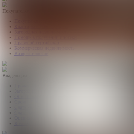
Покупателям
Покупка квартир и комнат
Квартиры в новостройках
Загородная недвижимость
Помощь в получении ипотеки
Правовой сертификат
Коммерческая недвижимость
Возврат налогов
Владельцам
Продать квартиру, комнату
Загородная недвижимость
Обмен квартир
Срочный выкуп квартир
Сдать квартиру или комнату
Сдать дачу, дом, коттедж
Оценка недвижимости
Коммерческая недвижимость