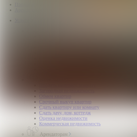
Продажа коммерческой недвижимости
Аренда коммерческой недвижимости
Услуги
Покупателям
Покупка квартир и комнат
Квартиры в новостройках
Загородная недвижимость
Помощь в получении ипотеки
Правовой сертификат
Коммерческая недвижимость
Возврат налогов
Владельцам
Продать квартиру, комнату
Загородная недвижимость
Обмен квартир
Срочный выкуп квартир
Сдать квартиру или комнату
Сдать дачу, дом, коттедж
Оценка недвижимости
Коммерческая недвижимость
Арендаторам