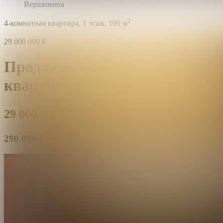
Вершинина
2
4-комнатная квартира,
1 этаж,
100 м
29 000 000
₽
Продажа 4-комнатной
квартиры,
100 м²,
этаж 1/5
29 000 000
₽
2
290 000 ₽/м