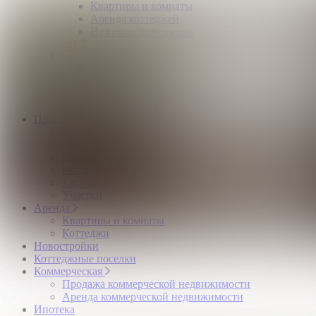
Квартиры и комнаты
Аренда коттеджей
Нежилые помещения
Застройщикам
Девелоперский консалтинг загородной
недвижимости
Управление продажами коттеджного поселка
Управление продажами жилого комплекса
Продажа
Квартиры и комнаты
Квартиры в новостройках
Гаражи и машиноместа
Коттеджи
Таунхаусы
Участки
Аренда
Квартиры и комнаты
Коттеджи
Новостройки
Коттеджные поселки
Коммерческая
Продажа коммерческой недвижимости
Аренда коммерческой недвижимости
Ипотека