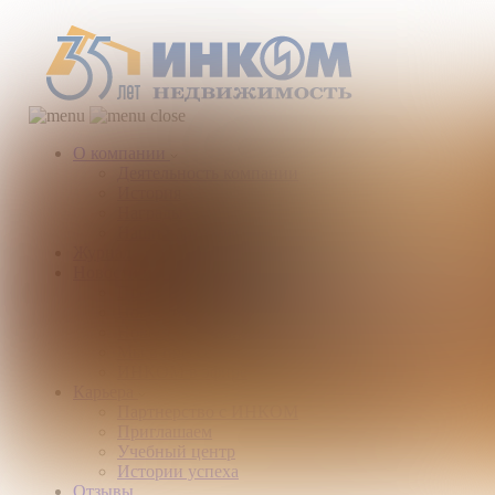
О компании
Деятельность компании
История
Награды
Наши партнеры
Журнал
Новости и аналитика
Пресс-центр
Новости рынка
Новости компании
Мы в прессе
ИНКОМ в эфире
Карьера
Партнерство с ИНКОМ
Приглашаем
Учебный центр
Истории успеха
Отзывы