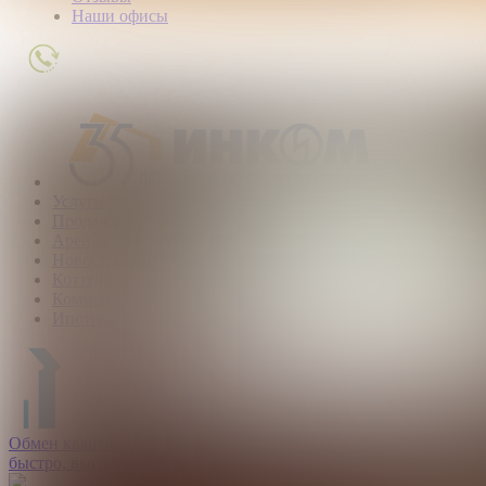
Наши офисы
+7
(495)
363-
01-
80
Услуги
Продажа
Аренда
Новостройки
Коттеджные поселки
Коммерческая
Ипотека
Обмен квартир:
быстро, выгодно, безопасно.