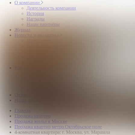
О компании
Деятельность компании
История
Награды
Наши партнёры
Журнал
Новости и аналитика
Пресс-центр
Новости рынка
Новости компании
Мы в прессе
ИНКОМ в эфире
Карьера
Партнерство с ИНКОМ
Приглашаем
Учебный центр
Истории успеха
Отзывы
Наши офисы
Главная
Продажа квартир
Продажа жилья в Москве
Продажа квартир метро Октябрьское поле
4-комнатная квартира: г. Москва, ул. Маршала