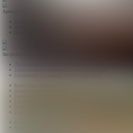
Арендаторам
Квартиры и комнаты
Аренда коттеджей
Нежилые помещения
Застройщикам
Девелоперский консалтинг загородной недвижимости
Управление продажами коттеджного поселка
Управление продажами жилого комплекса
Квартиры и комнаты
Квартиры в новостройках
Гаражи и машиноместа
Коттеджи
Таунхаусы
Участки
Квартиры и комнаты
Коттеджи