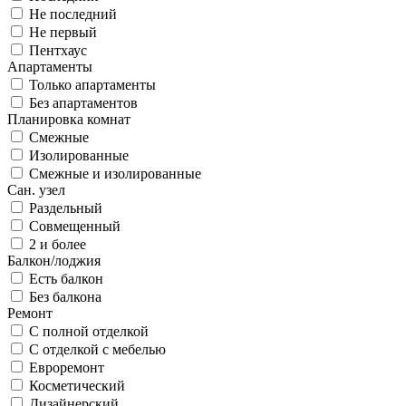
Не последний
Не первый
Пентхаус
Апартаменты
Только апартаменты
Без апартаментов
Планировка комнат
Смежные
Изолированные
Смежные и изолированные
Сан. узел
Раздельный
Совмещенный
2 и более
Балкон/лоджия
Есть балкон
Без балкона
Ремонт
С полной отделкой
С отделкой с мебелью
Евроремонт
Косметический
Дизайнерский