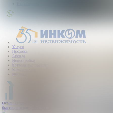
Наши офисы
+7
(495)
363-
01-
80
Услуги
Продажа
Аренда
Новостройки
Коттеджные поселки
Коммерческая
Ипотека
Обмен квартир:
быстро, выгодно, безопасно.