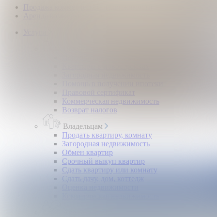
Продажа коммерческой недвижимости
Аренда коммерческой недвижимости
Услуги
Покупателям
Покупка квартир и комнат
Квартиры в новостройках
Загородная недвижимость
Помощь в получении ипотеки
Правовой сертификат
Коммерческая недвижимость
Возврат налогов
Владельцам
Продать квартиру, комнату
Загородная недвижимость
Обмен квартир
Срочный выкуп квартир
Сдать квартиру или комнату
Сдать дачу, дом, коттедж
Оценка недвижимости
Коммерческая недвижимость
Арендаторам