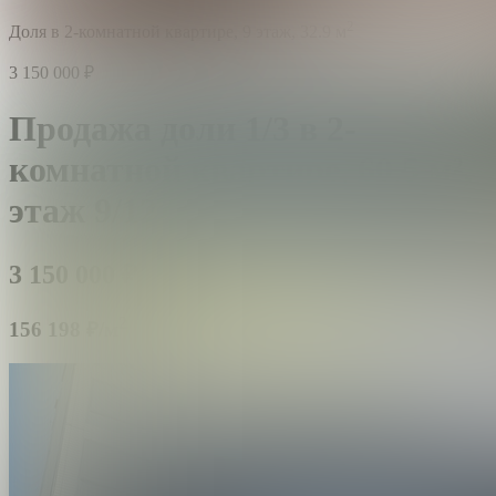
2
Доля в 2-комнатной квартире,
9 этаж,
32.9 м
3 150 000
₽
Продажа доли 1/3 в 2-
комнатной квартире,
60.5 м²,
этаж 9/12
3 150 000
₽
2
156 198 ₽/м