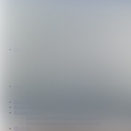
Квартиры и комнаты
Аренда коттеджей
Нежилые помещения
Застройщикам
Девелоперский консалтинг загородной
недвижимости
Управление продажами коттеджного поселка
Управление продажами жилого комплекса
Продажа
Квартиры и комнаты
Квартиры в новостройках
Гаражи и машиноместа
Коттеджи
Таунхаусы
Участки
Аренда
Квартиры и комнаты
Коттеджи
Новостройки
Коттеджные поселки
Коммерческая
Продажа коммерческой недвижимости
Аренда коммерческой недвижимости
Ипотека