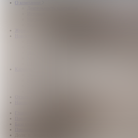
О компании
Деятельность компании
История
Награды
Наши партнёры
Журнал
Новости и аналитика
Пресс-центр
Новости рынка
Новости компании
Мы в прессе
ИНКОМ в эфире
Карьера
Партнерство с ИНКОМ
Приглашаем
Учебный центр
Истории успеха
Отзывы
Наши офисы
Главная
Продажа квартир
База квартир по Москве
Продажа квартир метро Остафьево
Доля: п. Знамя Октября