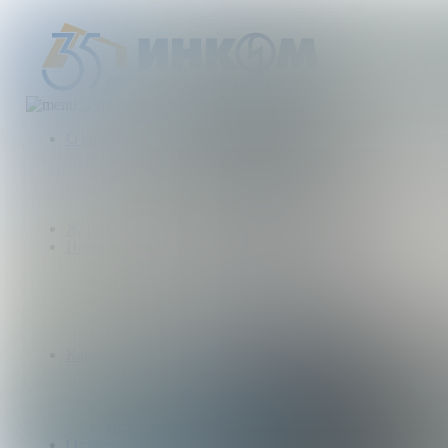
О компании
Деятельность компании
История
Награды
Наши партнеры
Журнал
Новости и аналитика
Пресс-центр
Новости рынка
Новости компании
Мы в прессе
ИНКОМ в эфире
Карьера
Партнерство с ИНКОМ
Приглашаем
Учебный центр
Истории успеха
Отзывы