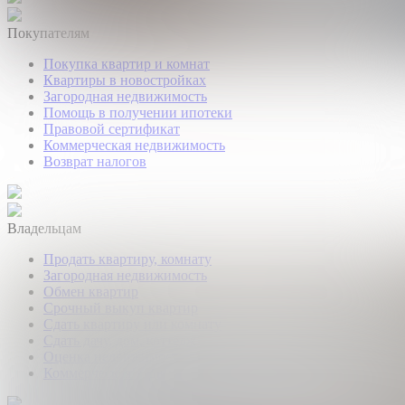
Покупателям
Покупка квартир и комнат
Квартиры в новостройках
Загородная недвижимость
Помощь в получении ипотеки
Правовой сертификат
Коммерческая недвижимость
Возврат налогов
Владельцам
Продать квартиру, комнату
Загородная недвижимость
Обмен квартир
Срочный выкуп квартир
Сдать квартиру или комнату
Сдать дачу, дом, коттедж
Оценка недвижимости
Коммерческая недвижимость