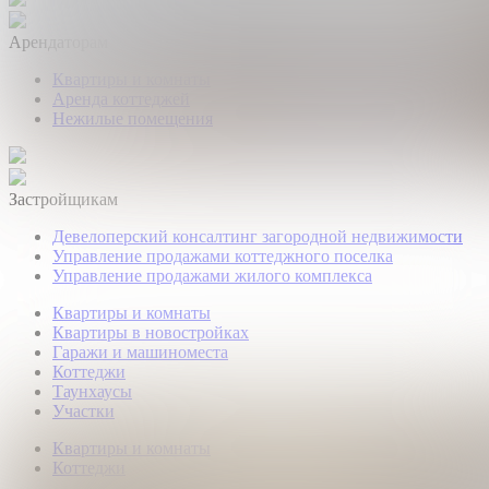
Арендаторам
Квартиры и комнаты
Аренда коттеджей
Нежилые помещения
Застройщикам
Девелоперский консалтинг загородной недвижимости
Управление продажами коттеджного поселка
Управление продажами жилого комплекса
Квартиры и комнаты
Квартиры в новостройках
Гаражи и машиноместа
Коттеджи
Таунхаусы
Участки
Квартиры и комнаты
Коттеджи