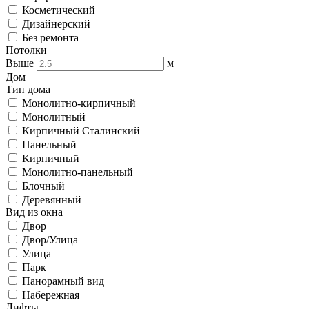
Косметический
Дизайнерский
Без ремонта
Потолки
Выше
м
Дом
Тип дома
Монолитно-кирпичный
Монолитный
Кирпичный Сталинский
Панельный
Кирпичный
Монолитно-панельный
Блочный
Деревянный
Вид из окна
Двор
Двор/Улица
Улица
Парк
Панорамный вид
Набережная
Лифты