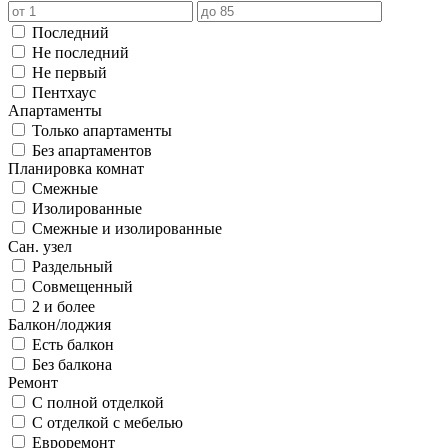
Последний
Не последний
Не первый
Пентхаус
Апартаменты
Только апартаменты
Без апартаментов
Планировка комнат
Смежные
Изолированные
Смежные и изолированные
Сан. узел
Раздельный
Совмещенный
2 и более
Балкон/лоджия
Есть балкон
Без балкона
Ремонт
С полной отделкой
С отделкой с мебелью
Евроремонт