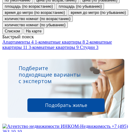
по умолчанию
цена (по возрастанию)
цена (по убыванию)
площадь (по возрастанию)
площадь (по убыванию)
время до метро (по возрастанию)
время до метро (по убыванию)
количество комнат (по возрастанию)
количество комнат (по убыванию)
Списком
На карте
Быстрый поиск
Апартаменты
4
1-комнатные квартиры
8
2-комнатные
квартиры
11
3-комнатные квартиры
9
Студии
3
Подберите
подходящие варианты
с экспертом
Подобрать жилье
+7 (495)
363-10-10