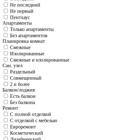
Не последний
Не первый
Пентхаус
Апартаменты
Только апартаменты
Без апартаментов
Планировка комнат
Смежные
Изолированные
Смежные и изолированные
Сан. узел
Раздельный
Совмещенный
2 и более
Балкон/лоджия
Есть балкон
Без балкона
Ремонт
С полной отделкой
С отделкой с мебелью
Евроремонт
Косметический
Дизайнерский