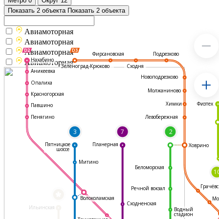
Метро
0
Округ
12
Показать 2 объекта
Показать 2 объекта
Авиамоторная
Авиамоторная
Авиамоторная
Подрезково
Фирсановская
Нахабино
Авиамоторная
Зеленоград-Крюково
Сходня
Аникеевка
Новоподрезково
Опалиха
Молжаниново
Красногорская
Физтех
Химки
Павшино
Левобережная
Пенягино
3
7
2
Пятницкое
Планерная
Ховрино
шоссе
Митино
Беломорская
1
Грачёвс
Речной вокзал
*
Волоколамская
Мо
Сходненская
Ильинская
Водный
стадион