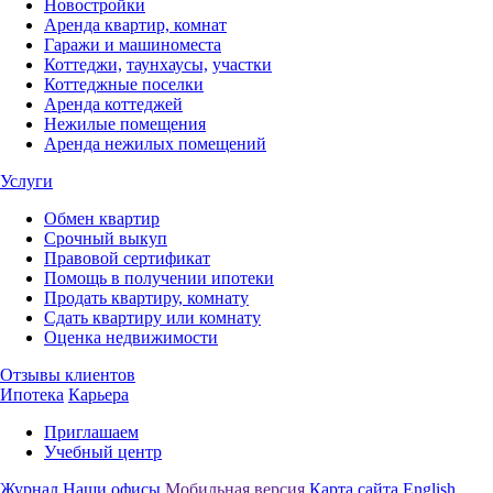
Новостройки
Аренда квартир, комнат
Гаражи и машиноместа
Коттеджи,
таунхаусы,
участки
Коттеджные поселки
Аренда коттеджей
Нежилые помещения
Аренда нежилых помещений
Услуги
Обмен квартир
Срочный выкуп
Правовой сертификат
Помощь в получении ипотеки
Продать квартиру, комнату
Сдать квартиру или комнату
Оценка недвижимости
Отзывы клиентов
Ипотека
Карьера
Приглашаем
Учебный центр
Журнал
Наши офисы
Мобильная версия
Карта сайта
English