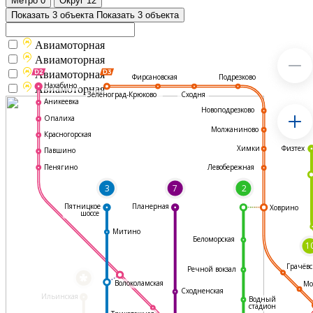
Метро
0
Округ
12
Показать 3 объекта
Показать 3 объекта
Авиамоторная
Авиамоторная
Авиамоторная
Подрезково
Фирсановская
Нахабино
Авиамоторная
Зеленоград-Крюково
Сходня
Аникеевка
Новоподрезково
Опалиха
Молжаниново
Красногорская
Физтех
Химки
Павшино
Левобережная
Пенягино
3
7
2
Пятницкое
Планерная
Ховрино
шоссе
Митино
Беломорская
1
Грачёвс
Речной вокзал
*
Волоколамская
Мо
Сходненская
Ильинская
Водный
стадион