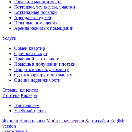
Гаражи и машиноместа
Коттеджи,
таунхаусы,
участки
Коттеджные поселки
Аренда коттеджей
Нежилые помещения
Аренда нежилых помещений
Услуги
Обмен квартир
Срочный выкуп
Правовой сертификат
Помощь в получении ипотеки
Продать квартиру, комнату
Сдать квартиру или комнату
Оценка недвижимости
Отзывы клиентов
Ипотека
Карьера
Приглашаем
Учебный центр
Журнал
Наши офисы
Мобильная версия
Карта сайта
English
version
О компании