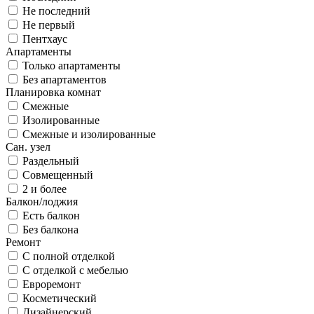
Не последний
Не первый
Пентхаус
Апартаменты
Только апартаменты
Без апартаментов
Планировка комнат
Смежные
Изолированные
Смежные и изолированные
Сан. узел
Раздельный
Совмещенный
2 и более
Балкон/лоджия
Есть балкон
Без балкона
Ремонт
С полной отделкой
С отделкой с мебелью
Евроремонт
Косметический
Дизайнерский