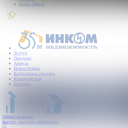
Наши офисы
+7
(495)
363-
01-
80
Услуги
Продажа
Аренда
Новостройки
Коттеджные поселки
Коммерческая
Ипотека
Обмен квартир:
быстро, выгодно, безопасно.