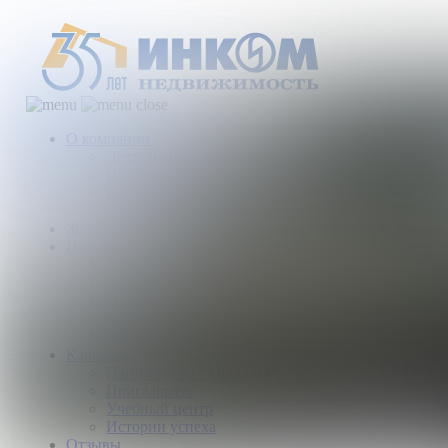
О компании
Деятельность компании
История
Награды
Наши партнеры
Журнал
Новости и аналитика
Пресс-центр
Новости рынка
Новости компании
Мы в прессе
ИНКОМ в эфире
Карьера
Партнерство с ИНКОМ
Приглашаем
Учебный центр
Истории успеха
Отзывы