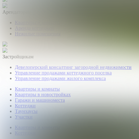
Арендаторам
Квартиры и комнаты
Аренда коттеджей
Нежилые помещения
Застройщикам
Девелоперский консалтинг загородной недвижимости
Управление продажами коттеджного поселка
Управление продажами жилого комплекса
Квартиры и комнаты
Квартиры в новостройках
Гаражи и машиноместа
Коттеджи
Таунхаусы
Участки
Квартиры и комнаты
Коттеджи