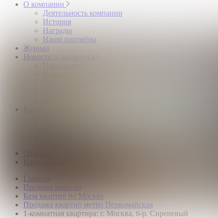
О компании
Деятельность компании
История
Награды
Наши партнёры
Журнал
Новости и аналитика
Пресс-центр
Новости рынка
Новости компании
Мы в прессе
ИНКОМ в эфире
Карьера
Партнерство с ИНКОМ
Приглашаем
Учебный центр
Истории успеха
Отзывы
Наши офисы
Главная
Продажа квартир
База квартир по Москве
Продажа квартир метро Первомайская
1-комнатная квартира: г. Москва, б-р. Сиреневый