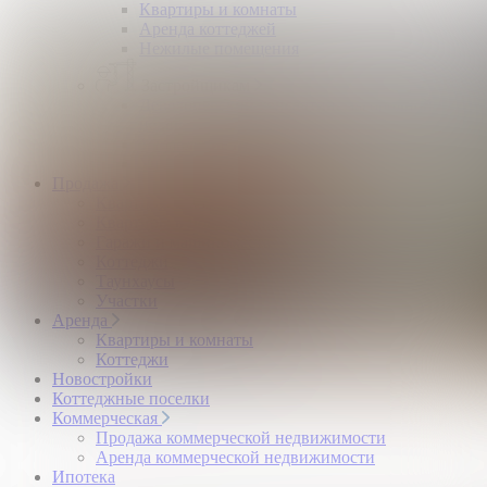
Квартиры и комнаты
Аренда коттеджей
Нежилые помещения
Застройщикам
Девелоперский консалтинг загородной
недвижимости
Управление продажами коттеджного поселка
Управление продажами жилого комплекса
Продажа
Квартиры и комнаты
Квартиры в новостройках
Гаражи и машиноместа
Коттеджи
Таунхаусы
Участки
Аренда
Квартиры и комнаты
Коттеджи
Новостройки
Коттеджные поселки
Коммерческая
Продажа коммерческой недвижимости
Аренда коммерческой недвижимости
Ипотека