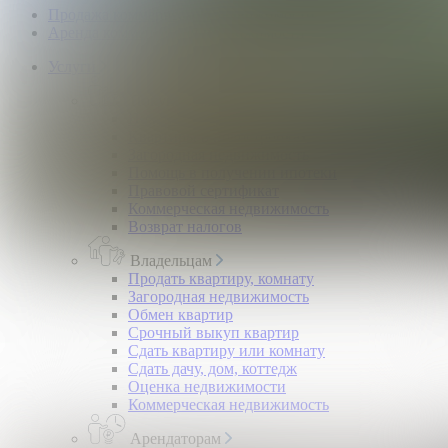
Продажа коммерческой недвижимости
Аренда коммерческой недвижимости
Услуги
Покупателям
Покупка квартир и комнат
Квартиры в новостройках
Загородная недвижимость
Помощь в получении ипотеки
Правовой сертификат
Коммерческая недвижимость
Возврат налогов
Владельцам
Продать квартиру, комнату
Загородная недвижимость
Обмен квартир
Срочный выкуп квартир
Сдать квартиру или комнату
Сдать дачу, дом, коттедж
Оценка недвижимости
Коммерческая недвижимость
Арендаторам