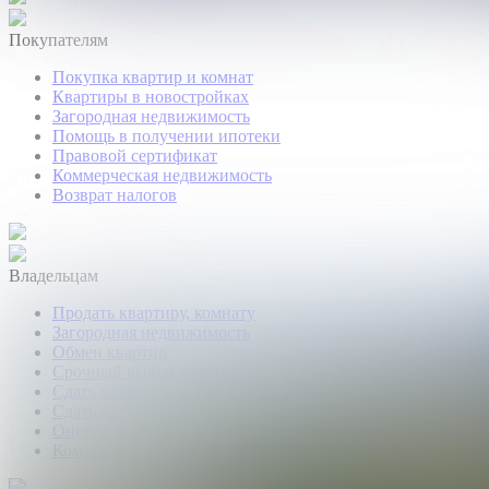
Покупателям
Покупка квартир и комнат
Квартиры в новостройках
Загородная недвижимость
Помощь в получении ипотеки
Правовой сертификат
Коммерческая недвижимость
Возврат налогов
Владельцам
Продать квартиру, комнату
Загородная недвижимость
Обмен квартир
Срочный выкуп квартир
Сдать квартиру или комнату
Сдать дачу, дом, коттедж
Оценка недвижимости
Коммерческая недвижимость