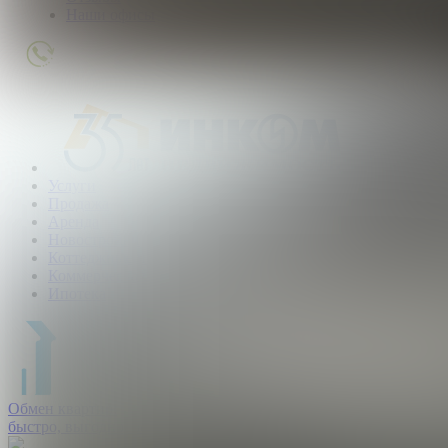
Наши офисы
+7
(495)
363-
01-
80
Услуги
Продажа
Аренда
Новостройки
Коттеджные поселки
Коммерческая
Ипотека
Обмен квартир:
быстро, выгодно, безопасно.