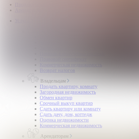
Продажа коммерческой недвижимости
Аренда коммерческой недвижимости
Услуги
Покупателям
Покупка квартир и комнат
Квартиры в новостройках
Загородная недвижимость
Помощь в получении ипотеки
Правовой сертификат
Коммерческая недвижимость
Возврат налогов
Владельцам
Продать квартиру, комнату
Загородная недвижимость
Обмен квартир
Срочный выкуп квартир
Сдать квартиру или комнату
Сдать дачу, дом, коттедж
Оценка недвижимости
Коммерческая недвижимость
Арендаторам