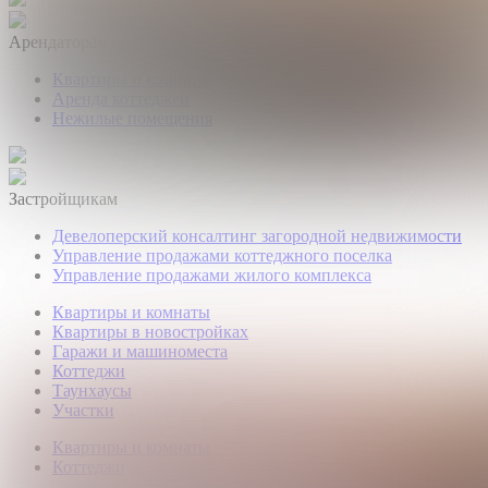
Арендаторам
Квартиры и комнаты
Аренда коттеджей
Нежилые помещения
Застройщикам
Девелоперский консалтинг загородной недвижимости
Управление продажами коттеджного поселка
Управление продажами жилого комплекса
Квартиры и комнаты
Квартиры в новостройках
Гаражи и машиноместа
Коттеджи
Таунхаусы
Участки
Квартиры и комнаты
Коттеджи