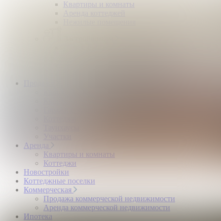
Квартиры и комнаты
Аренда коттеджей
Нежилые помещения
Застройщикам
Девелоперский консалтинг загородной
недвижимости
Управление продажами коттеджного поселка
Управление продажами жилого комплекса
Продажа
Квартиры и комнаты
Квартиры в новостройках
Гаражи и машиноместа
Коттеджи
Таунхаусы
Участки
Аренда
Квартиры и комнаты
Коттеджи
Новостройки
Коттеджные поселки
Коммерческая
Продажа коммерческой недвижимости
Аренда коммерческой недвижимости
Ипотека