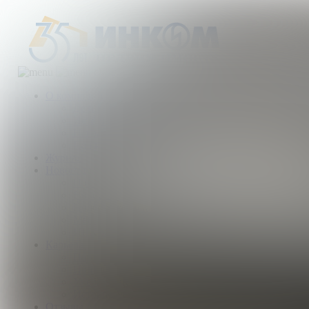
О компании
Деятельность компании
История
Награды
Наши партнеры
Журнал
Новости и аналитика
Пресс-центр
Новости рынка
Новости компании
Мы в прессе
ИНКОМ в эфире
Карьера
Партнерство с ИНКОМ
Приглашаем
Учебный центр
Истории успеха
Отзывы