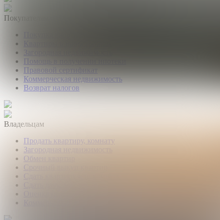
Покупателям
Покупка квартир и комнат
Квартиры в новостройках
Загородная недвижимость
Помощь в получении ипотеки
Правовой сертификат
Коммерческая недвижимость
Возврат налогов
Владельцам
Продать квартиру, комнату
Загородная недвижимость
Обмен квартир
Срочный выкуп квартир
Сдать квартиру или комнату
Сдать дачу, дом, коттедж
Оценка недвижимости
Коммерческая недвижимость