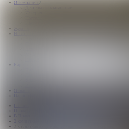
О компании
Деятельность компании
История
Награды
Наши партнёры
Журнал
Новости и аналитика
Пресс-центр
Новости рынка
Новости компании
Мы в прессе
ИНКОМ в эфире
Карьера
Партнерство с ИНКОМ
Приглашаем
Учебный центр
Истории успеха
Отзывы
Наши офисы
Главная
Продажа квартир
В Подмосковье
2-комнатные квартиры
2-комнатная квартира: г. Балашиха, мкр. Северный