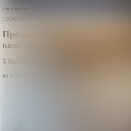
2
2-комнатная квартира,
1 этаж,
55.4 м
5 500 000
₽
Продажа 2-комнатной
квартиры,
55.4 м²,
этаж 1/3
5 500 000
₽
2
99 278 ₽/м