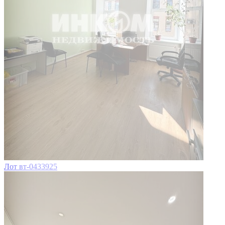
Лот вт-0433925