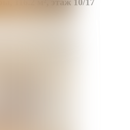
ры,
116.2 м²,
этаж 10/17