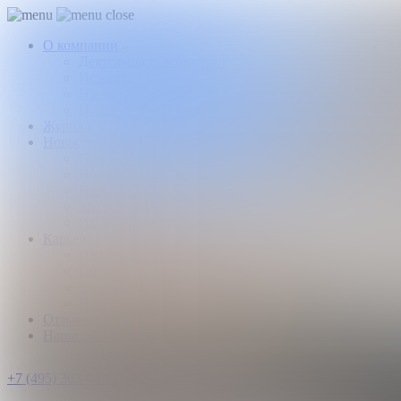
О компании
Деятельность компании
История
Награды
Наши партнеры
Журнал
Новости и аналитика
Пресс-центр
Новости рынка
Новости компании
Мы в прессе
ИНКОМ в эфире
Карьера
Партнерство с ИНКОМ
Приглашаем
Учебный центр
Истории успеха
Отзывы
Наши офисы
+7 (495) 363-04-94
Заказать звонок