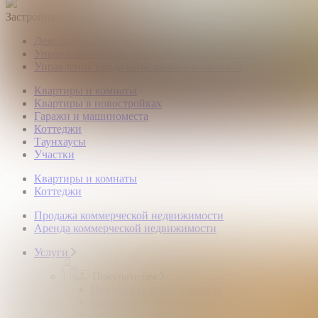
Застройщикам
Девелоперский консалтинг загородной недвижимости
Управление продажами коттеджного поселка
Управление продажами жилого комплекса
Квартиры и комнаты
Квартиры в новостройках
Гаражи и машиноместа
Коттеджи
Таунхаусы
Участки
Квартиры и комнаты
Коттеджи
Продажа коммерческой недвижимости
Аренда коммерческой недвижимости
Услуги
Покупателям
Покупка квартир и комнат
Квартиры в новостройках
Загородная недвижимость