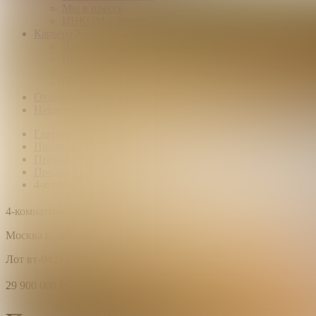
Мы в прессе
ИНКОМ в эфире
Карьера
Партнерство с ИНКОМ
Приглашаем
Учебный центр
Истории успеха
Отзывы
Наши офисы
Главная
Продажа квартир
Продажа жилья в Москве
Продажа квартир метро Физтех
4-комнатная квартира: г. Москва, ш. Дмитровское
2
4-комнатная квартира,
10 этаж,
116.2 м
Москва г., Дмитровское ш., д. 165Д, корп. 2
Лот вт-0423378
29 900 000
₽