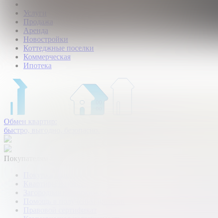
Услуги
Продажа
Аренда
Новостройки
Коттеджные поселки
Коммерческая
Ипотека
Обмен квартир:
быстро, выгодно, безопасно.
Покупателям
Покупка квартир и комнат
Квартиры в новостройках
Загородная недвижимость
Помощь в получении ипотеки
Правовой сертификат