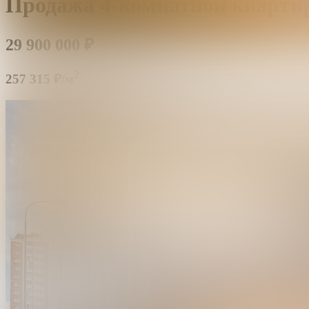
Продажа 4-комнатной кварти
29 900 000
₽
2
257 315 ₽/м