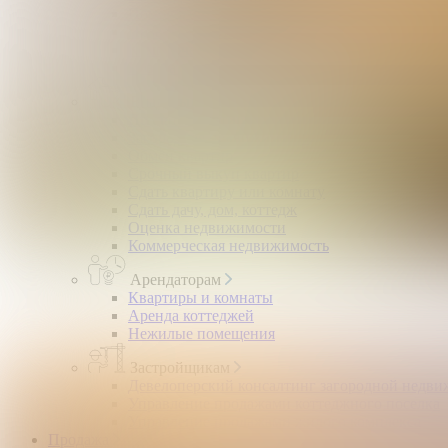
Помощь в получении ипотеки
Правовой сертификат
Коммерческая недвижимость
Возврат налогов
Владельцам
Продать квартиру, комнату
Загородная недвижимость
Обмен квартир
Срочный выкуп квартир
Сдать квартиру или комнату
Сдать дачу, дом, коттедж
Оценка недвижимости
Коммерческая недвижимость
Арендаторам
Квартиры и комнаты
Аренда коттеджей
Нежилые помещения
Застройщикам
Девелоперский консалтинг загородной недв
Управление продажами коттеджного поселка
Управление продажами жилого комплекса
Продажа