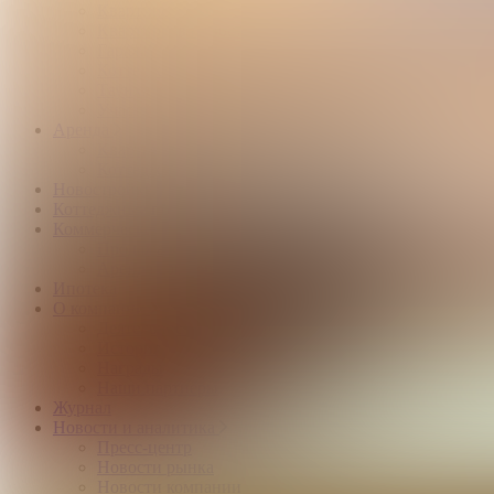
Квартиры и комнаты
Квартиры в новостройках
Гаражи и машиноместа
Коттеджи
Таунхаусы
Участки
Аренда
Квартиры и комнаты
Коттеджи
Новостройки
Коттеджные поселки
Коммерческая
Продажа коммерческой недвижимости
Аренда коммерческой недвижимости
Ипотека
О компании
Деятельность компании
История
Награды
Наши партнёры
Журнал
Новости и аналитика
Пресс-центр
Новости рынка
Новости компании