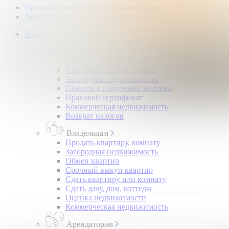
Продажа коммерческой недвижимости
Аренда коммерческой недвижимости
Услуги
Покупателям
Покупка квартир и комнат
Квартиры в новостройках
Загородная недвижимость
Помощь в получении ипотеки
Правовой сертификат
Коммерческая недвижимость
Возврат налогов
Владельцам
Продать квартиру, комнату
Загородная недвижимость
Обмен квартир
Срочный выкуп квартир
Сдать квартиру или комнату
Сдать дачу, дом, коттедж
Оценка недвижимости
Коммерческая недвижимость
Арендаторам