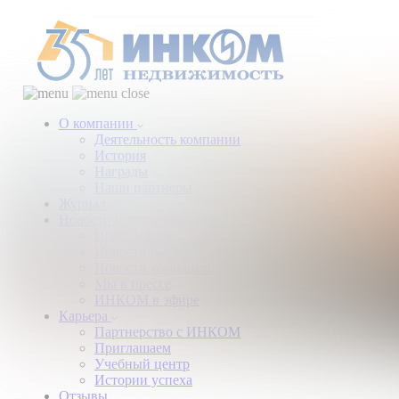
О компании
Деятельность компании
История
Награды
Наши партнеры
Журнал
Новости и аналитика
Пресс-центр
Новости рынка
Новости компании
Мы в прессе
ИНКОМ в эфире
Карьера
Партнерство с ИНКОМ
Приглашаем
Учебный центр
Истории успеха
Отзывы