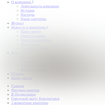
О компании
Деятельность компании
История
Награды
Наши партнёры
Журнал
Новости и аналитика
Пресс-центр
Новости рынка
Новости компании
Мы в прессе
ИНКОМ в эфире
Карьера
Партнерство с ИНКОМ
Приглашаем
Учебный центр
Истории успеха
Отзывы
Наши офисы
Главная
Продажа квартир
В Подмосковье
Городской округ Красногорск
1-комнатные квартиры