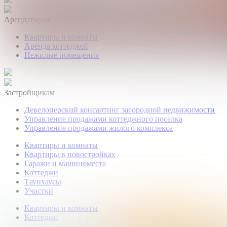
Арендаторам
Квартиры и комнаты
Аренда коттеджей
Нежилые помещения
Застройщикам
Девелоперский консалтинг загородной недвижимости
Управление продажами коттеджного поселка
Управление продажами жилого комплекса
Квартиры и комнаты
Квартиры в новостройках
Гаражи и машиноместа
Коттеджи
Таунхаусы
Участки
Квартиры и комнаты
Коттеджи