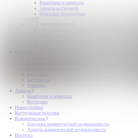
Квартиры и комнаты
Аренда коттеджей
Нежилые помещения
Застройщикам
Девелоперский консалтинг загородной
недвижимости
Управление продажами коттеджного поселка
Управление продажами жилого комплекса
Продажа
Квартиры и комнаты
Квартиры в новостройках
Гаражи и машиноместа
Коттеджи
Таунхаусы
Участки
Аренда
Квартиры и комнаты
Коттеджи
Новостройки
Коттеджные поселки
Коммерческая
Продажа коммерческой недвижимости
Аренда коммерческой недвижимости
Ипотека