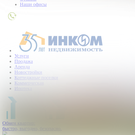
Наши офисы
+7
(495)
363-
01-
80
Услуги
Продажа
Аренда
Новостройки
Коттеджные поселки
Коммерческая
Ипотека
Обмен квартир:
быстро, выгодно, безопасно.