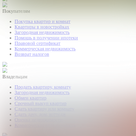
Покупателям
Покупка квартир и комнат
Квартиры в новостройках
Загородная недвижимость
Помощь в получении ипотеки
Правовой сертификат
Коммерческая недвижимость
Возврат налогов
Владельцам
Продать квартиру, комнату
Загородная недвижимость
Обмен квартир
Срочный выкуп квартир
Сдать квартиру или комнату
Сдать дачу, дом, коттедж
Оценка недвижимости
Коммерческая недвижимость