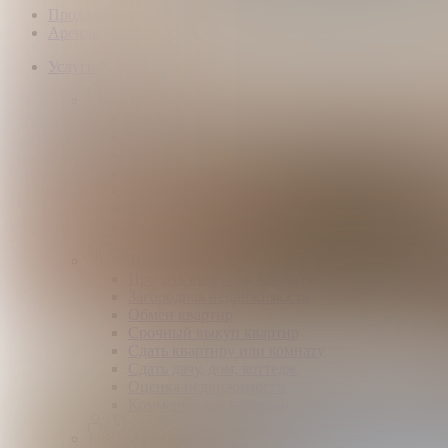
Продажа коммерческой недвижимости
Аренда коммерческой недвижимости
Услуги
Покупателям
Покупка квартир и комнат
Квартиры в новостройках
Загородная недвижимость
Помощь в получении ипотеки
Правовой сертификат
Коммерческая недвижимость
Возврат налогов
Владельцам
Продать квартиру, комнату
Загородная недвижимость
Обмен квартир
Срочный выкуп квартир
Сдать квартиру или комнату
Сдать дачу, дом, коттедж
Оценка недвижимости
Коммерческая недвижимость
Арендаторам