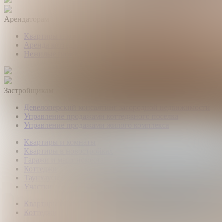
Арендаторам
Квартиры и комнаты
Аренда коттеджей
Нежилые помещения
Застройщикам
Девелоперский консалтинг загородной недвижимости
Управление продажами коттеджного поселка
Управление продажами жилого комплекса
Квартиры и комнаты
Квартиры в новостройках
Гаражи и машиноместа
Коттеджи
Таунхаусы
Участки
Квартиры и комнаты
Коттеджи