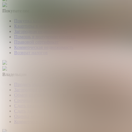
Покупателям
Покупка квартир и комнат
Квартиры в новостройках
Загородная недвижимость
Помощь в получении ипотеки
Правовой сертификат
Коммерческая недвижимость
Возврат налогов
Владельцам
Продать квартиру, комнату
Загородная недвижимость
Обмен квартир
Срочный выкуп квартир
Сдать квартиру или комнату
Сдать дачу, дом, коттедж
Оценка недвижимости
Коммерческая недвижимость