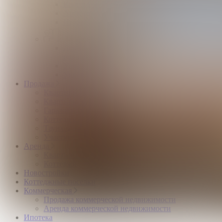
Квартиры и комнаты
Аренда коттеджей
Нежилые помещения
Застройщикам
Девелоперский консалтинг загородной
недвижимости
Управление продажами коттеджного поселка
Управление продажами жилого комплекса
Продажа
Квартиры и комнаты
Квартиры в новостройках
Гаражи и машиноместа
Коттеджи
Таунхаусы
Участки
Аренда
Квартиры и комнаты
Коттеджи
Новостройки
Коттеджные поселки
Коммерческая
Продажа коммерческой недвижимости
Аренда коммерческой недвижимости
Ипотека