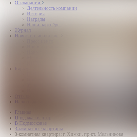
О компании
Деятельность компании
История
Награды
Наши партнёры
Журнал
Новости и аналитика
Пресс-центр
Новости рынка
Новости компании
Мы в прессе
ИНКОМ в эфире
Карьера
Партнерство с ИНКОМ
Приглашаем
Учебный центр
Истории успеха
Отзывы
Наши офисы
Главная
Продажа квартир
В Подмосковье
3-комнатные квартиры
3-комнатная квартира: г. Химки, пр-кт. Мельникова