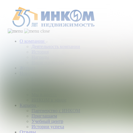
О компании
Деятельность компании
История
Награды
Наши партнеры
Журнал
Новости и аналитика
Пресс-центр
Новости рынка
Новости компании
Мы в прессе
ИНКОМ в эфире
Карьера
Партнерство с ИНКОМ
Приглашаем
Учебный центр
Истории успеха
Отзывы