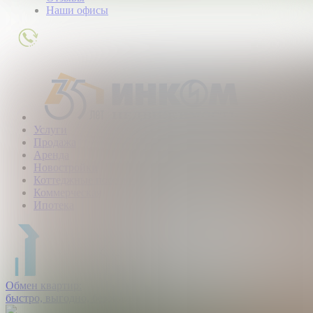
Наши офисы
+7
(495)
363-
01-
80
Услуги
Продажа
Аренда
Новостройки
Коттеджные поселки
Коммерческая
Ипотека
Обмен квартир:
быстро, выгодно, безопасно.