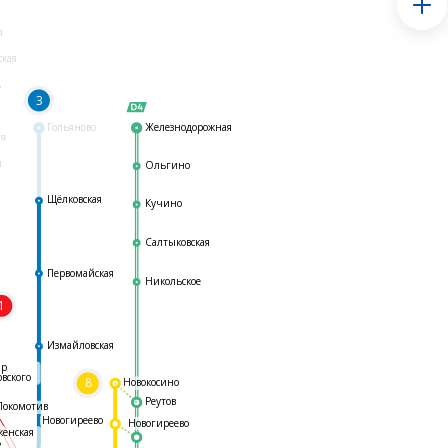
я
ская
ь
3
Гольяново
Железнодорожная
ая
я
Ольгино
Щёлковская
Кучино
Салтыковская
Первомайская
Никольское
1
я
Измайловская
ар
овского
8
Новокосино
Реутов
Локомотив
Новогиреево
Новогиреево
женская
ь