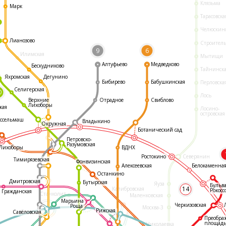
Клязьма
Марк
Тарасовска
Челюскин
Лианозово
Строител
9
6
Илимская
Мытищи
Алтуфьево
Медведково
Бескудниково
Тайнинск
Яхромская
Дегунино
Бибирево
Бабушкинская
Перловска
Селигерская
0
Лось
Отрадное
Свиблово
Верхние
Лихоборы
кая
Лосино-
островская
ссельмаш
Владыкино
Окружная
Ботанический сад
Петровско-
Разумовская
ВДНХ
Лихоборы
Ростокино
Северянин
Тимирязевская
Фонвизинская
Белокаменна
Алексеевская
Останкино
Дмитровская
Бутырская
Яуза
Бульв
14
Калибровская
Рокосс
Гражданская
Станколит
Маленковская
Марьина
Черкизовская
Роща
Москва-3
Рижская
Савёловская
Преобра
площад
Николаевка