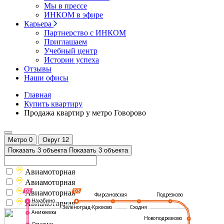
Мы в прессе
ИНКОМ в эфире
Карьера
Партнерство с ИНКОМ
Приглашаем
Учебный центр
Истории успеха
Отзывы
Наши офисы
Главная
Купить квартиру
Продажа квартир у метро Говорово
Метро
0
Округ
12
Показать 3 объекта
Показать 3 объекта
Авиамоторная
Авиамоторная
Авиамоторная
Подрезково
Фирсановская
Нахабино
Авиамоторная
Зеленоград-Крюково
Сходня
Аникеевка
Новоподрезково
Опалиха