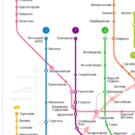
Молжаниново
Красногорская
Физтех
Химки
Павшино
Левобережная
Пенягино
3
7
2
Пятницкое
Планерная
Ховрино
шоссе
Митино
Беломорская
1
Грачёвс
Речной вокзал
*
Волоколамская
Мо
Сходненская
Ильинская
Водный
стадион
Трикотажная
Коптево
Рублево-
Архангельское
Тушинская
Войковская
Троице-Лыково
Балтийская
Мякинино
Спартак
Покровское-
Стрешнево
Одинцово
Красный
Щукинская
Балтиец
Стрешнево
Баковка
Строгино
Октябрьское
Поле
Сокол
Сколково
Панфиловская
Аэропорт
Немчиновка