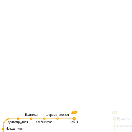
Шереметьевская
Водники
Пушкино
Долгопрудная
Хлебниково
Лобня
Мамонтов
Новодачная