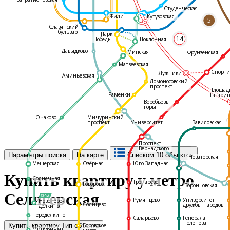
Студенческая
Фили
Кутузовская
5
Славянский
бульвар
Парк
14
Поклонная
Победы
Давыдково
Минская
Фрунзенская
Матвеевская
Спорти
Лужники
Аминьевская
Ломоносовский
проспект
Площад
Раменки
Гагарин
Воробьёвы
горы
Очаково
Мичуринский
С
проспект
Университет
Вавиловская
Проспект
Вернадского
Параметры поиска
На карте
Списком
10 объектов
Новаторская
Мещерская
Озёрная
Юго-Западная
Купить квартиру у метро
Солнечная
Тропарёво
Говорово
Воронцовская
Селигерская
Румянцево
Университет
Новопере-
Солнцево
дружбы народов
делкино
Переделкино
Саларьево
Генерала
Тюленева
Боровское
Купить квартиру
Тип объекта
Мичуринец