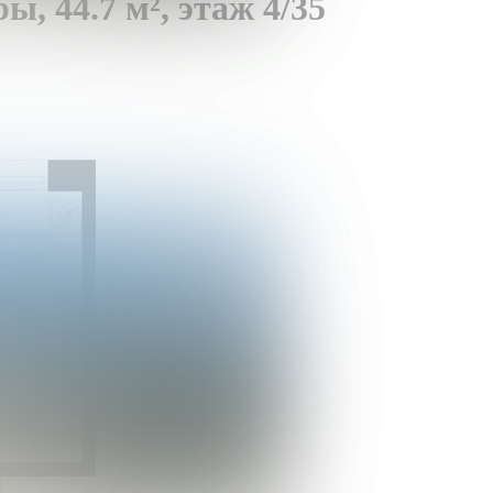
ры,
44.7 м²,
этаж 4/35