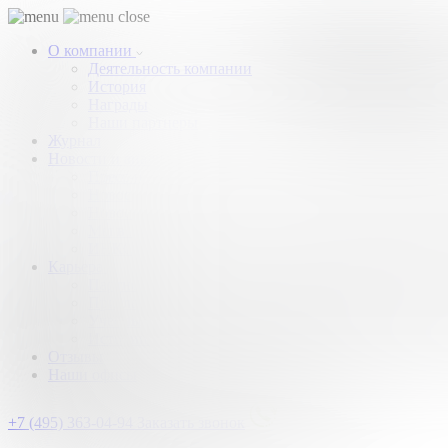
О компании
Деятельность компании
История
Награды
Наши партнеры
Журнал
Новости и аналитика
Пресс-центр
Новости рынка
Новости компании
Мы в прессе
ИНКОМ в эфире
Карьера
Партнерство с ИНКОМ
Приглашаем
Учебный центр
Истории успеха
Отзывы
Наши офисы
+7 (495) 363-04-94
Заказать звонок