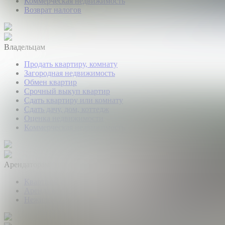
Коммерческая недвижимость
Возврат налогов
Владельцам
Продать квартиру, комнату
Загородная недвижимость
Обмен квартир
Срочный выкуп квартир
Сдать квартиру или комнату
Сдать дачу, дом, коттедж
Оценка недвижимости
Коммерческая недвижимость
Арендаторам
Квартиры и комнаты
Аренда коттеджей
Нежилые помещения