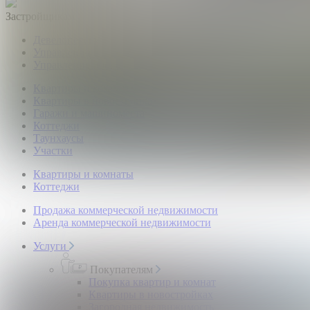
Застройщикам
Девелоперский консалтинг загородной недвижимости
Управление продажами коттеджного поселка
Управление продажами жилого комплекса
Квартиры и комнаты
Квартиры в новостройках
Гаражи и машиноместа
Коттеджи
Таунхаусы
Участки
Квартиры и комнаты
Коттеджи
Продажа коммерческой недвижимости
Аренда коммерческой недвижимости
Услуги
Покупателям
Покупка квартир и комнат
Квартиры в новостройках
Загородная недвижимость