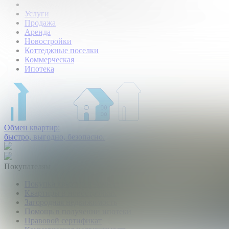
Услуги
Продажа
Аренда
Новостройки
Коттеджные поселки
Коммерческая
Ипотека
Обмен квартир:
быстро, выгодно, безопасно.
Покупателям
Покупка квартир и комнат
Квартиры в новостройках
Загородная недвижимость
Помощь в получении ипотеки
Правовой сертификат