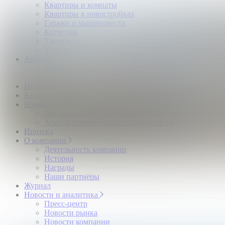
Квартиры и комнаты
Квартиры в новостройках
Гаражи и машиноместа
Коттеджи
Таунхаусы
Участки
Аренда
Квартиры и комнаты
Коттеджи
Новостройки
Коттеджные поселки
Коммерческая
Продажа коммерческой недвижимости
Аренда коммерческой недвижимости
Ипотека
О компании
Деятельность компании
История
Награды
Наши партнёры
Журнал
Новости и аналитика
Пресс-центр
Новости рынка
Новости компании