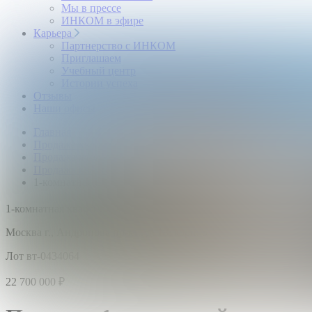
Мы в прессе
ИНКОМ в эфире
Карьера
Партнерство с ИНКОМ
Приглашаем
Учебный центр
Истории успеха
Отзывы
Наши офисы
Главная
Продажа квартир
Продажа жилья в Москве
Продажа квартир метро Технопарк
1-комнатная квартира в новостройке: г. Москва, пр-кт. А
2
1-комнатная квартира,
4 этаж,
44.7 м
Москва г., Андропова пр-кт., д. 18, корп. 5
Лот вт-0434064
22 700 000
₽