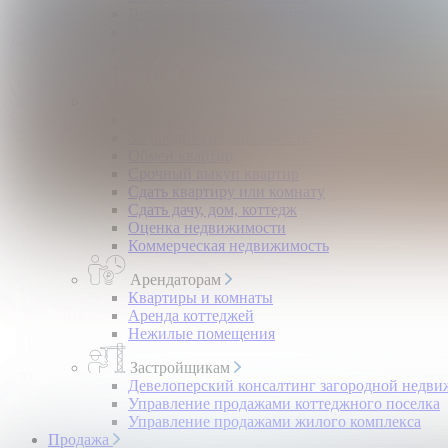
Помощь в получении ипотеки
Правовой сертификат
Коммерческая недвижимость
Возврат налогов
Владельцам
Продать квартиру, комнату
Загородная недвижимость
Обмен квартир
Срочный выкуп квартир
Сдать квартиру или комнату
Сдать дачу, дом, коттедж
Оценка недвижимости
Коммерческая недвижимость
Арендаторам
Квартиры и комнаты
Аренда коттеджей
Нежилые помещения
Застройщикам
Девелоперский консалтинг загородной недв
Управление продажами коттеджного поселка
Управление продажами жилого комплекса
Продажа