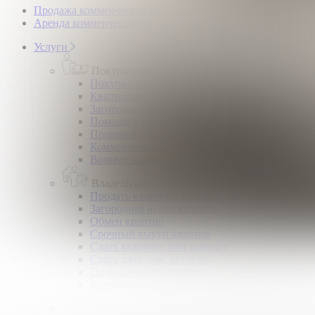
Продажа коммерческой недвижимости
Аренда коммерческой недвижимости
Услуги
Покупателям
Покупка квартир и комнат
Квартиры в новостройках
Загородная недвижимость
Помощь в получении ипотеки
Правовой сертификат
Коммерческая недвижимость
Возврат налогов
Владельцам
Продать квартиру, комнату
Загородная недвижимость
Обмен квартир
Срочный выкуп квартир
Сдать квартиру или комнату
Сдать дачу, дом, коттедж
Оценка недвижимости
Коммерческая недвижимость
Арендаторам