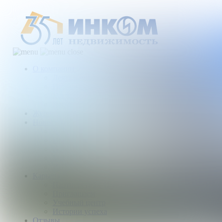
О компании
Деятельность компании
История
Награды
Наши партнеры
Журнал
Новости и аналитика
Пресс-центр
Новости рынка
Новости компании
Мы в прессе
ИНКОМ в эфире
Карьера
Партнерство с ИНКОМ
Приглашаем
Учебный центр
Истории успеха
Отзывы