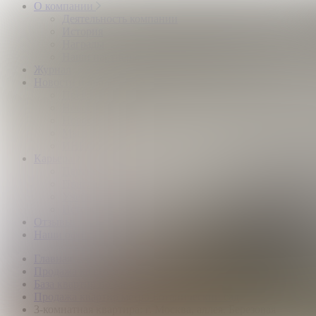
О компании
Деятельность компании
История
Награды
Наши партнёры
Журнал
Новости и аналитика
Пресс-центр
Новости рынка
Новости компании
Мы в прессе
ИНКОМ в эфире
Карьера
Партнерство с ИНКОМ
Приглашаем
Учебный центр
Истории успеха
Отзывы
Наши офисы
Главная
Продажа квартир
База квартир по Москве
Продажа квартир метро Ботанический сад
3-комнатная квартира: г. Москва, аллея. Березовая