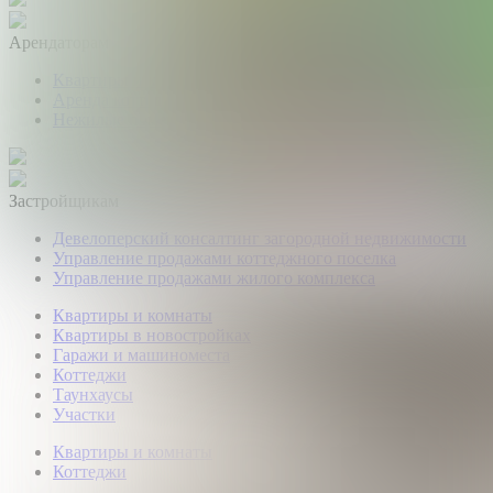
Арендаторам
Квартиры и комнаты
Аренда коттеджей
Нежилые помещения
Застройщикам
Девелоперский консалтинг загородной недвижимости
Управление продажами коттеджного поселка
Управление продажами жилого комплекса
Квартиры и комнаты
Квартиры в новостройках
Гаражи и машиноместа
Коттеджи
Таунхаусы
Участки
Квартиры и комнаты
Коттеджи