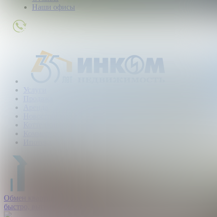
Наши офисы
+7
(495)
363-
01-
80
Услуги
Продажа
Аренда
Новостройки
Коттеджные поселки
Коммерческая
Ипотека
Обмен квартир:
быстро, выгодно, безопасно.