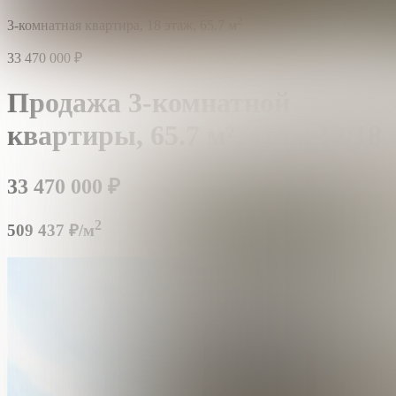
2
3-комнатная квартира,
18 этаж,
65.7 м
33 470 000
₽
Продажа 3-комнатной
квартиры,
65.7 м²,
этаж 18/18
33 470 000
₽
2
509 437 ₽/м