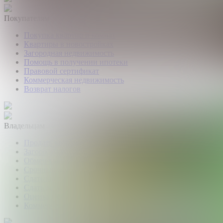
Покупателям
Покупка квартир и комнат
Квартиры в новостройках
Загородная недвижимость
Помощь в получении ипотеки
Правовой сертификат
Коммерческая недвижимость
Возврат налогов
Владельцам
Продать квартиру, комнату
Загородная недвижимость
Обмен квартир
Срочный выкуп квартир
Сдать квартиру или комнату
Сдать дачу, дом, коттедж
Оценка недвижимости
Коммерческая недвижимость