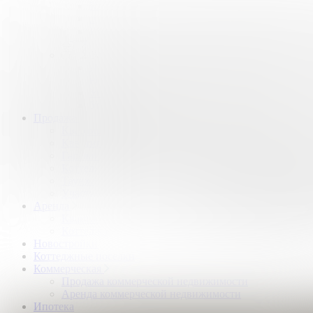
Квартиры и комнаты
Аренда коттеджей
Нежилые помещения
Застройщикам
Девелоперский консалтинг загородной
недвижимости
Управление продажами коттеджного поселка
Управление продажами жилого комплекса
Продажа
Квартиры и комнаты
Квартиры в новостройках
Гаражи и машиноместа
Коттеджи
Таунхаусы
Участки
Аренда
Квартиры и комнаты
Коттеджи
Новостройки
Коттеджные поселки
Коммерческая
Продажа коммерческой недвижимости
Аренда коммерческой недвижимости
Ипотека