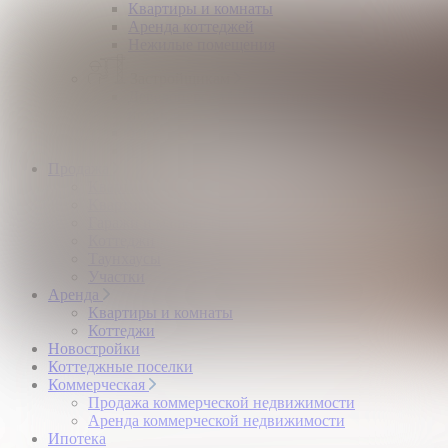
Квартиры и комнаты
Аренда коттеджей
Нежилые помещения
Застройщикам
Девелоперский консалтинг загородной
недвижимости
Управление продажами коттеджного поселка
Управление продажами жилого комплекса
Продажа
Квартиры и комнаты
Квартиры в новостройках
Гаражи и машиноместа
Коттеджи
Таунхаусы
Участки
Аренда
Квартиры и комнаты
Коттеджи
Новостройки
Коттеджные поселки
Коммерческая
Продажа коммерческой недвижимости
Аренда коммерческой недвижимости
Ипотека