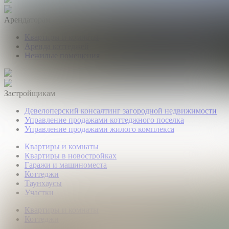
Арендаторам
Квартиры и комнаты
Аренда коттеджей
Нежилые помещения
Застройщикам
Девелоперский консалтинг загородной недвижимости
Управление продажами коттеджного поселка
Управление продажами жилого комплекса
Квартиры и комнаты
Квартиры в новостройках
Гаражи и машиноместа
Коттеджи
Таунхаусы
Участки
Квартиры и комнаты
Коттеджи