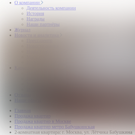
О компании
Деятельность компании
История
Награды
Наши партнёры
Журнал
Новости и аналитика
Пресс-центр
Новости рынка
Новости компании
Мы в прессе
ИНКОМ в эфире
Карьера
Партнерство с ИНКОМ
Приглашаем
Учебный центр
Истории успеха
Отзывы
Наши офисы
Главная
Продажа квартир
Продажа квартир в Москве
Продажа квартир метро Бабушкинская
2-комнатная квартира: г. Москва, ул. Лётчика Бабушкина