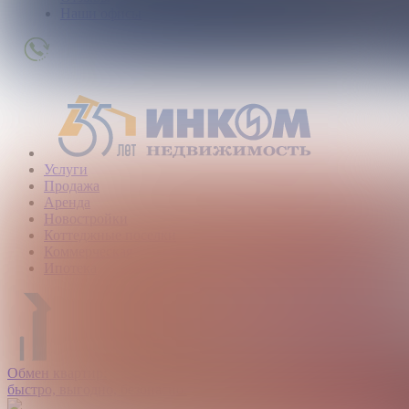
Наши офисы
+7
(495)
363-
01-
80
Услуги
Продажа
Аренда
Новостройки
Коттеджные поселки
Коммерческая
Ипотека
Обмен квартир:
быстро, выгодно, безопасно.