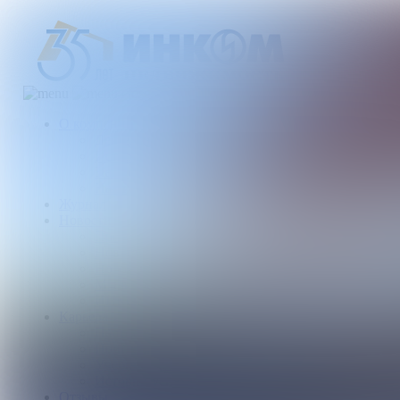
О компании
Деятельность компании
История
Награды
Наши партнеры
Журнал
Новости и аналитика
Пресс-центр
Новости рынка
Новости компании
Мы в прессе
ИНКОМ в эфире
Карьера
Партнерство с ИНКОМ
Приглашаем
Учебный центр
Истории успеха
Отзывы