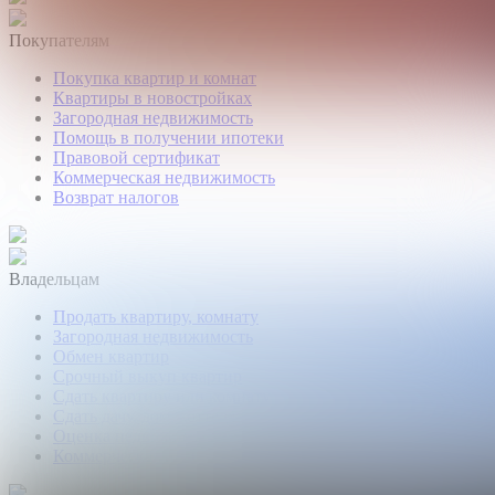
Покупателям
Покупка квартир и комнат
Квартиры в новостройках
Загородная недвижимость
Помощь в получении ипотеки
Правовой сертификат
Коммерческая недвижимость
Возврат налогов
Владельцам
Продать квартиру, комнату
Загородная недвижимость
Обмен квартир
Срочный выкуп квартир
Сдать квартиру или комнату
Сдать дачу, дом, коттедж
Оценка недвижимости
Коммерческая недвижимость