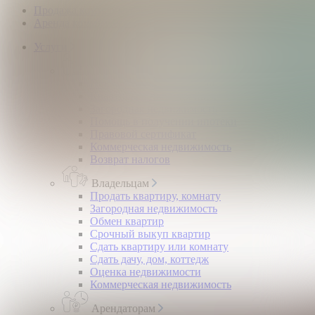
Продажа коммерческой недвижимости
Аренда коммерческой недвижимости
Услуги
Покупателям
Покупка квартир и комнат
Квартиры в новостройках
Загородная недвижимость
Помощь в получении ипотеки
Правовой сертификат
Коммерческая недвижимость
Возврат налогов
Владельцам
Продать квартиру, комнату
Загородная недвижимость
Обмен квартир
Срочный выкуп квартир
Сдать квартиру или комнату
Сдать дачу, дом, коттедж
Оценка недвижимости
Коммерческая недвижимость
Арендаторам