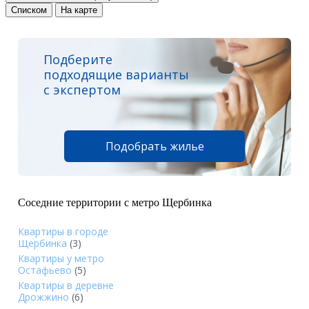
Списком
На карте
Подберите
подходящие варианты
с экспертом
Подобрать жилье
Соседние территории с метро Щербинка
Квартиры в городе
Щербинка
(3)
Квартиры у метро
Остафьево
(5)
Квартиры в деревне
Дрожжино
(6)