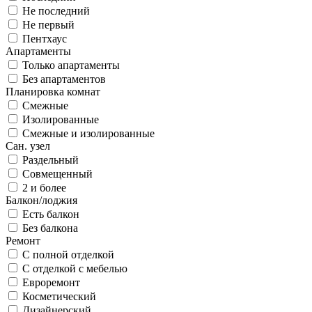
Не последний
Не первый
Пентхаус
Апартаменты
Только апартаменты
Без апартаментов
Планировка комнат
Смежные
Изолированные
Смежные и изолированные
Сан. узел
Раздельный
Совмещенный
2 и более
Балкон/лоджия
Есть балкон
Без балкона
Ремонт
С полной отделкой
С отделкой с мебелью
Евроремонт
Косметический
Дизайнерский