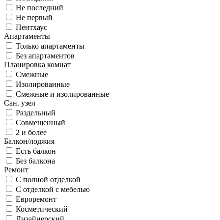
Не последний
Не первый
Пентхаус
Апартаменты
Только апартаменты
Без апартаментов
Планировка комнат
Смежные
Изолированные
Смежные и изолированные
Сан. узел
Раздельный
Совмещенный
2 и более
Балкон/лоджия
Есть балкон
Без балкона
Ремонт
С полной отделкой
С отделкой с мебелью
Евроремонт
Косметический
Дизайнерский