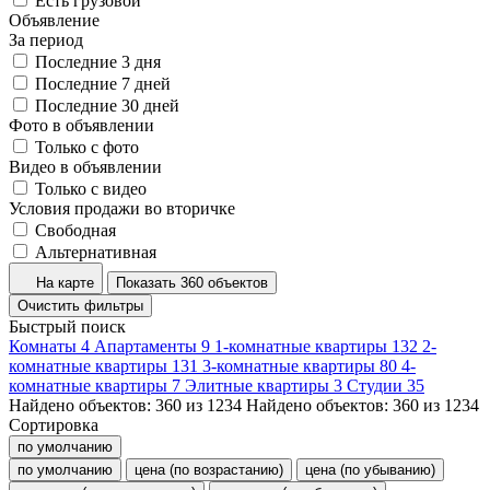
Есть грузовой
Объявление
За период
Последние 3 дня
Последние 7 дней
Последние 30 дней
Фото в объявлении
Только с фото
Видео в объявлении
Только с видео
Условия продажи во вторичке
Свободная
Альтернативная
На карте
Показать 360 объектов
Очистить фильтры
Быстрый поиск
Комнаты
4
Апартаменты
9
1-комнатные квартиры
132
2-
комнатные квартиры
131
3-комнатные квартиры
80
4-
комнатные квартиры
7
Элитные квартиры
3
Студии
35
Найдено объектов:
360
из
1234
Найдено объектов:
360
из
1234
Сортировка
по умолчанию
по умолчанию
цена (по возрастанию)
цена (по убыванию)