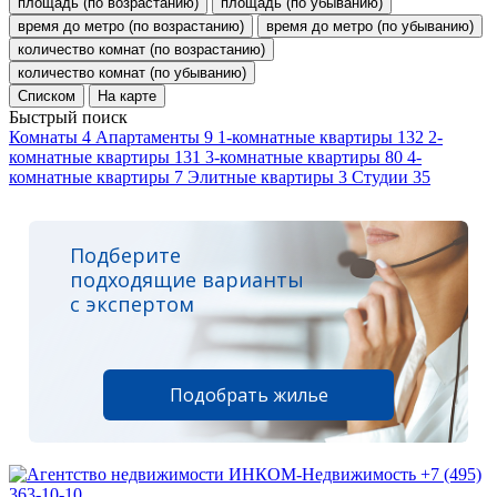
площадь (по возрастанию)
площадь (по убыванию)
время до метро (по возрастанию)
время до метро (по убыванию)
количество комнат (по возрастанию)
количество комнат (по убыванию)
Списком
На карте
Быстрый поиск
Комнаты
4
Апартаменты
9
1-комнатные квартиры
132
2-
комнатные квартиры
131
3-комнатные квартиры
80
4-
комнатные квартиры
7
Элитные квартиры
3
Студии
35
Подберите
подходящие варианты
с экспертом
Подобрать жилье
+7 (495)
363-10-10