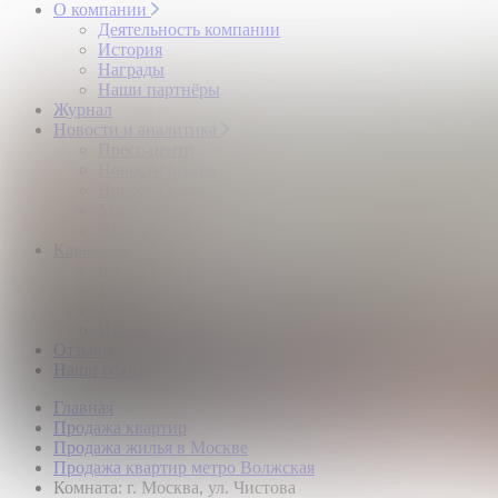
О компании
Деятельность компании
История
Награды
Наши партнёры
Журнал
Новости и аналитика
Пресс-центр
Новости рынка
Новости компании
Мы в прессе
ИНКОМ в эфире
Карьера
Партнерство с ИНКОМ
Приглашаем
Учебный центр
Истории успеха
Отзывы
Наши офисы
Главная
Продажа квартир
Продажа жилья в Москве
Продажа квартир метро Волжская
Комната: г. Москва, ул. Чистова