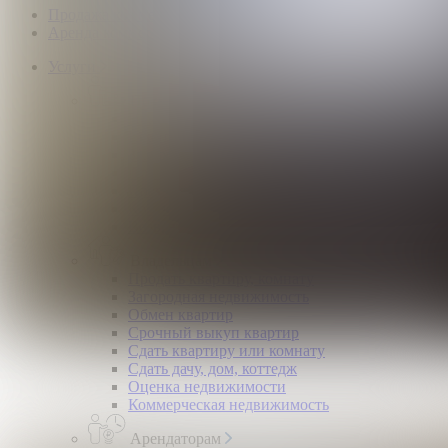
Продажа коммерческой недвижимости
Аренда коммерческой недвижимости
Услуги
Покупателям
Покупка квартир и комнат
Квартиры в новостройках
Загородная недвижимость
Помощь в получении ипотеки
Правовой сертификат
Коммерческая недвижимость
Возврат налогов
Владельцам
Продать квартиру, комнату
Загородная недвижимость
Обмен квартир
Срочный выкуп квартир
Сдать квартиру или комнату
Сдать дачу, дом, коттедж
Оценка недвижимости
Коммерческая недвижимость
Арендаторам