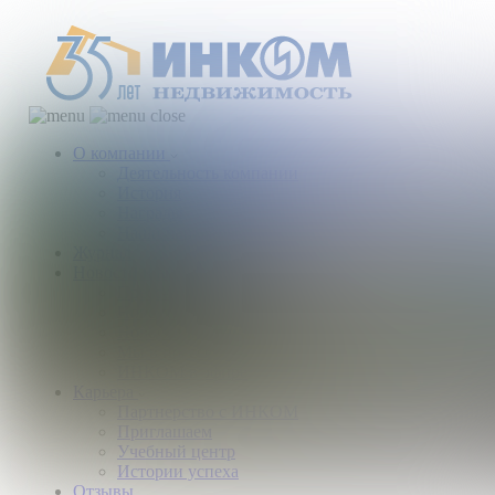
О компании
Деятельность компании
История
Награды
Наши партнеры
Журнал
Новости и аналитика
Пресс-центр
Новости рынка
Новости компании
Мы в прессе
ИНКОМ в эфире
Карьера
Партнерство с ИНКОМ
Приглашаем
Учебный центр
Истории успеха
Отзывы