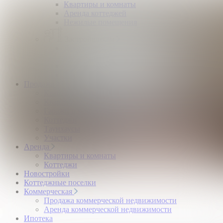
Квартиры и комнаты
Аренда коттеджей
Нежилые помещения
Застройщикам
Девелоперский консалтинг загородной
недвижимости
Управление продажами коттеджного поселка
Управление продажами жилого комплекса
Продажа
Квартиры и комнаты
Квартиры в новостройках
Гаражи и машиноместа
Коттеджи
Таунхаусы
Участки
Аренда
Квартиры и комнаты
Коттеджи
Новостройки
Коттеджные поселки
Коммерческая
Продажа коммерческой недвижимости
Аренда коммерческой недвижимости
Ипотека