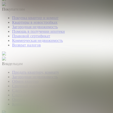
Покупателям
Покупка квартир и комнат
Квартиры в новостройках
Загородная недвижимость
Помощь в получении ипотеки
Правовой сертификат
Коммерческая недвижимость
Возврат налогов
Владельцам
Продать квартиру, комнату
Загородная недвижимость
Обмен квартир
Срочный выкуп квартир
Сдать квартиру или комнату
Сдать дачу, дом, коттедж
Оценка недвижимости
Коммерческая недвижимость