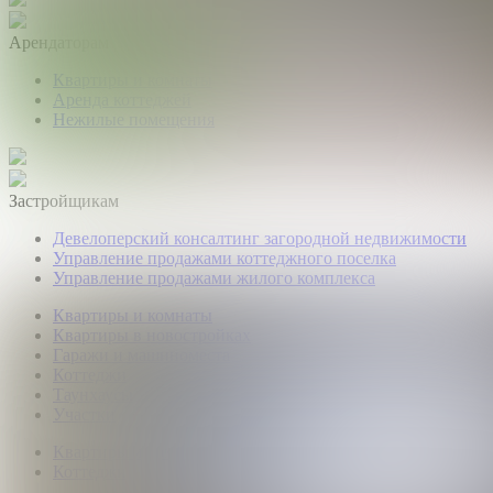
Арендаторам
Квартиры и комнаты
Аренда коттеджей
Нежилые помещения
Застройщикам
Девелоперский консалтинг загородной недвижимости
Управление продажами коттеджного поселка
Управление продажами жилого комплекса
Квартиры и комнаты
Квартиры в новостройках
Гаражи и машиноместа
Коттеджи
Таунхаусы
Участки
Квартиры и комнаты
Коттеджи