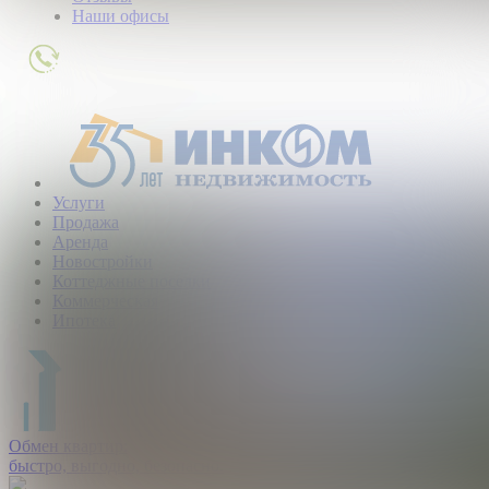
Наши офисы
+7
(495)
363-
01-
80
Услуги
Продажа
Аренда
Новостройки
Коттеджные поселки
Коммерческая
Ипотека
Обмен квартир:
быстро, выгодно, безопасно.