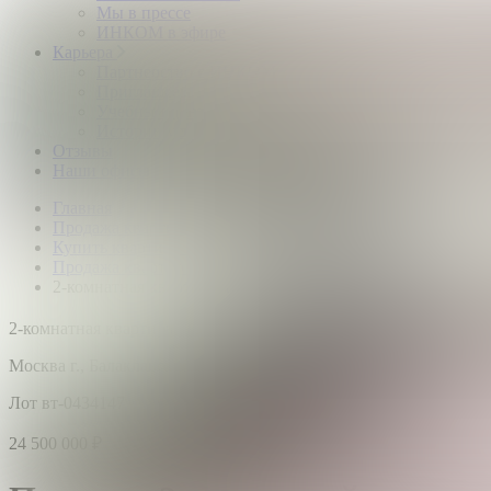
Мы в прессе
ИНКОМ в эфире
Карьера
Партнерство с ИНКОМ
Приглашаем
Учебный центр
Истории успеха
Отзывы
Наши офисы
Главная
Продажа квартир
Купить квартиру в Москве
Продажа квартир метро Чертановская
2-комнатная квартира: г. Москва, пр-кт. Балаклавский
2
2-комнатная квартира,
9 этаж,
56.5 м
Москва г., Балаклавский пр-кт., д. 18, корп. 2
Лот вт-0434147
24 500 000
₽