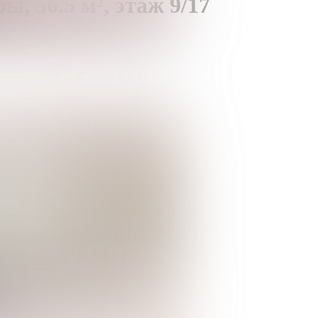
ры,
56.5 м²,
этаж 9/17