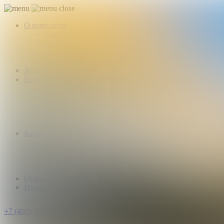
О компании
Деятельность компании
История
Награды
Наши партнеры
Журнал
Новости и аналитика
Пресс-центр
Новости рынка
Новости компании
Мы в прессе
ИНКОМ в эфире
Карьера
Партнерство с ИНКОМ
Приглашаем
Учебный центр
Истории успеха
Отзывы
Наши офисы
+7 (495) 363-04-94
Заказать звонок