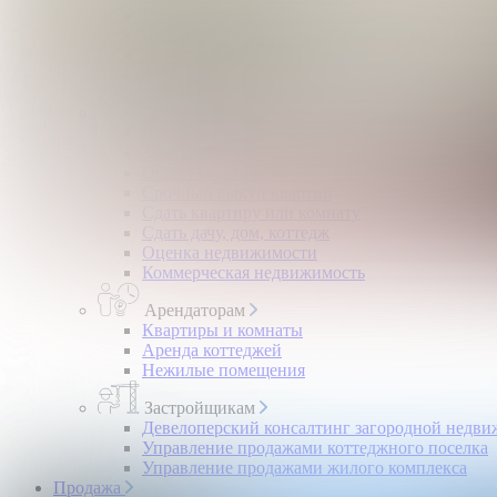
Помощь в получении ипотеки
Правовой сертификат
Коммерческая недвижимость
Возврат налогов
Владельцам
Продать квартиру, комнату
Загородная недвижимость
Обмен квартир
Срочный выкуп квартир
Сдать квартиру или комнату
Сдать дачу, дом, коттедж
Оценка недвижимости
Коммерческая недвижимость
Арендаторам
Квартиры и комнаты
Аренда коттеджей
Нежилые помещения
Застройщикам
Девелоперский консалтинг загородной недв
Управление продажами коттеджного поселка
Управление продажами жилого комплекса
Продажа