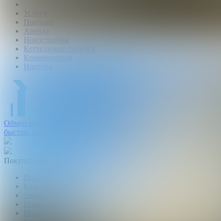
Услуги
Продажа
Аренда
Новостройки
Коттеджные поселки
Коммерческая
Ипотека
Обмен квартир:
быстро, выгодно, безопасно.
Покупателям
Покупка квартир и комнат
Квартиры в новостройках
Загородная недвижимость
Помощь в получении ипотеки
Правовой сертификат