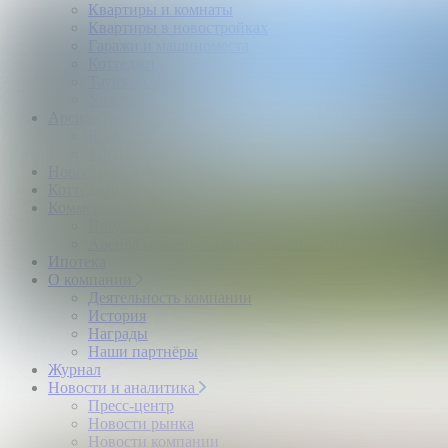
Квартиры и комнаты
Квартиры в новостройках
Гаражи и машиноместа
Коттеджи
Таунхаусы
Участки
Аренда
Квартиры и комнаты
Коттеджи
Новостройки
Коттеджные поселки
Коммерческая
Продажа коммерческой недвижимости
Аренда коммерческой недвижимости
Ипотека
О компании
Деятельность компании
История
Награды
Наши партнёры
Журнал
Новости и аналитика
Пресс-центр
Новости рынка
Новости компании