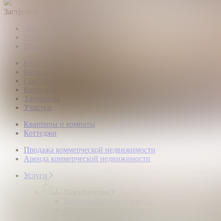
Застройщикам
Девелоперский консалтинг загородной недвижимости
Управление продажами коттеджного поселка
Управление продажами жилого комплекса
Квартиры и комнаты
Квартиры в новостройках
Гаражи и машиноместа
Коттеджи
Таунхаусы
Участки
Квартиры и комнаты
Коттеджи
Продажа коммерческой недвижимости
Аренда коммерческой недвижимости
Услуги
Покупателям
Покупка квартир и комнат
Квартиры в новостройках
Загородная недвижимость