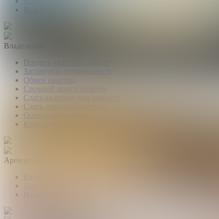
Коммерческая недвижимость
Возврат налогов
Владельцам
Продать квартиру, комнату
Загородная недвижимость
Обмен квартир
Срочный выкуп квартир
Сдать квартиру или комнату
Сдать дачу, дом, коттедж
Оценка недвижимости
Коммерческая недвижимость
Арендаторам
Квартиры и комнаты
Аренда коттеджей
Нежилые помещения