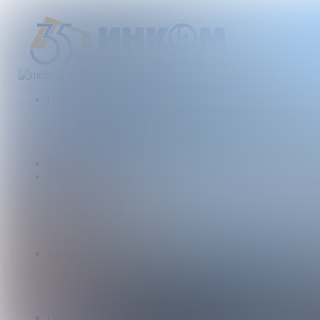
О компании
Деятельность компании
История
Награды
Наши партнеры
Журнал
Новости и аналитика
Пресс-центр
Новости рынка
Новости компании
Мы в прессе
ИНКОМ в эфире
Карьера
Партнерство с ИНКОМ
Приглашаем
Учебный центр
Истории успеха
Отзывы