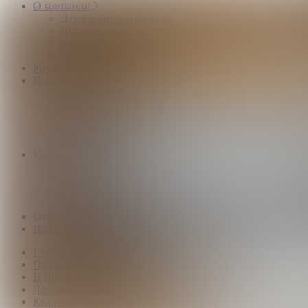
О компании
Деятельность компании
История
Награды
Наши партнёры
Журнал
Новости и аналитика
Пресс-центр
Новости рынка
Новости компании
Мы в прессе
ИНКОМ в эфире
Карьера
Партнерство с ИНКОМ
Приглашаем
Учебный центр
Истории успеха
Отзывы
Наши офисы
Главная
Продажа квартир
В Подмосковье
Ленинский городской округ
Квартиры-студии