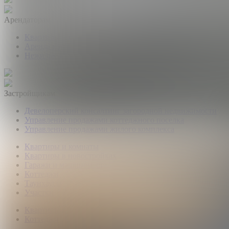
Арендаторам
Квартиры и комнаты
Аренда коттеджей
Нежилые помещения
Застройщикам
Девелоперский консалтинг загородной недвижимости
Управление продажами коттеджного поселка
Управление продажами жилого комплекса
Квартиры и комнаты
Квартиры в новостройках
Гаражи и машиноместа
Коттеджи
Таунхаусы
Участки
Квартиры и комнаты
Коттеджи