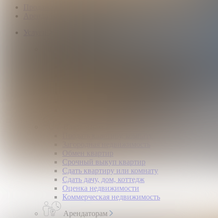
Продажа коммерческой недвижимости
Аренда коммерческой недвижимости
Услуги
Покупателям
Покупка квартир и комнат
Квартиры в новостройках
Загородная недвижимость
Помощь в получении ипотеки
Правовой сертификат
Коммерческая недвижимость
Возврат налогов
Владельцам
Продать квартиру, комнату
Загородная недвижимость
Обмен квартир
Срочный выкуп квартир
Сдать квартиру или комнату
Сдать дачу, дом, коттедж
Оценка недвижимости
Коммерческая недвижимость
Арендаторам