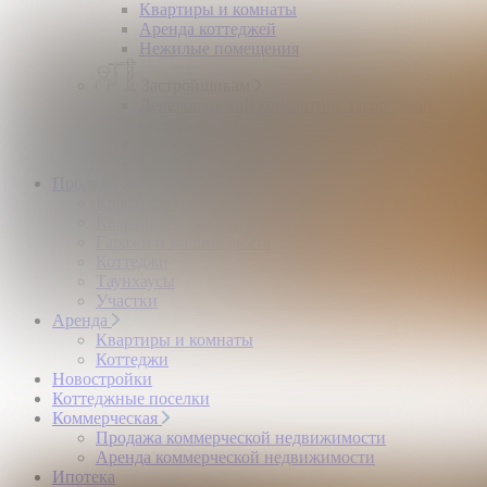
Квартиры и комнаты
Аренда коттеджей
Нежилые помещения
Застройщикам
Девелоперский консалтинг загородной
недвижимости
Управление продажами коттеджного поселка
Управление продажами жилого комплекса
Продажа
Квартиры и комнаты
Квартиры в новостройках
Гаражи и машиноместа
Коттеджи
Таунхаусы
Участки
Аренда
Квартиры и комнаты
Коттеджи
Новостройки
Коттеджные поселки
Коммерческая
Продажа коммерческой недвижимости
Аренда коммерческой недвижимости
Ипотека