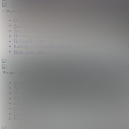
Покупателям
Покупка квартир и комнат
Квартиры в новостройках
Загородная недвижимость
Помощь в получении ипотеки
Правовой сертификат
Коммерческая недвижимость
Возврат налогов
Владельцам
Продать квартиру, комнату
Загородная недвижимость
Обмен квартир
Срочный выкуп квартир
Сдать квартиру или комнату
Сдать дачу, дом, коттедж
Оценка недвижимости
Коммерческая недвижимость