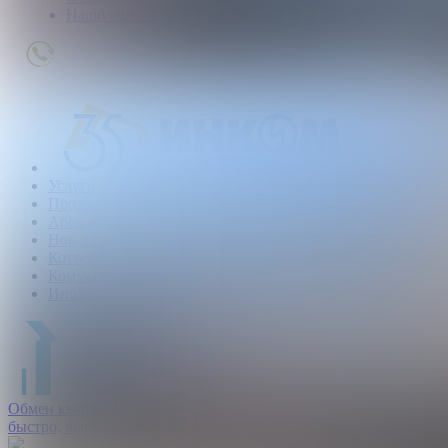
Наши офисы
+7
(495)
363-
01-
80
Услуги
Продажа
Аренда
Новостройки
Коттеджные поселки
Коммерческая
Ипотека
Обмен квартир:
быстро, выгодно, безопасно.