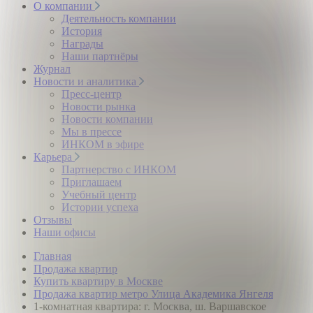
О компании
Деятельность компании
История
Награды
Наши партнёры
Журнал
Новости и аналитика
Пресс-центр
Новости рынка
Новости компании
Мы в прессе
ИНКОМ в эфире
Карьера
Партнерство с ИНКОМ
Приглашаем
Учебный центр
Истории успеха
Отзывы
Наши офисы
Главная
Продажа квартир
Купить квартиру в Москве
Продажа квартир метро Улица Академика Янгеля
1-комнатная квартира: г. Москва, ш. Варшавское