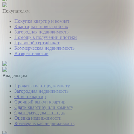
Покупателям
Покупка квартир и комнат
Квартиры в новостройках
Загородная недвижимость
Помощь в получении ипотеки
Правовой сертификат
Коммерческая недвижимость
Возврат налогов
Владельцам
Продать квартиру, комнату
Загородная недвижимость
Обмен квартир
Срочный выкуп квартир
Сдать квартиру или комнату
Сдать дачу, дом, коттедж
Оценка недвижимости
Коммерческая недвижимость