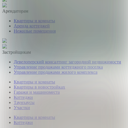
Арендаторам
Квартиры и комнаты
Аренда коттеджей
Нежилые помещения
Застройщикам
Девелоперский консалтинг загородной недвижимости
Управление продажами коттеджного поселка
Управление продажами жилого комплекса
Квартиры и комнаты
Квартиры в новостройках
Гаражи и машиноместа
Коттеджи
Таунхаусы
Участки
Квартиры и комнаты
Коттеджи