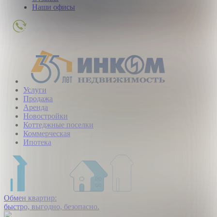
Наши офисы
+7
(495)
363-
01-
80
Услуги
Продажа
Аренда
Новостройки
Коттеджные поселки
Коммерческая
Ипотека
Обмен квартир:
быстро, выгодно, безопасно.