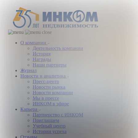
О компании
Деятельность компании
История
Награды
Наши партнеры
Журнал
Новости и аналитика
Пресс-центр
Новости рынка
Новости компании
Мы в прессе
ИНКОМ в эфире
Карьера
Партнерство с ИНКОМ
Приглашаем
Учебный центр
Истории успеха
Отзывы