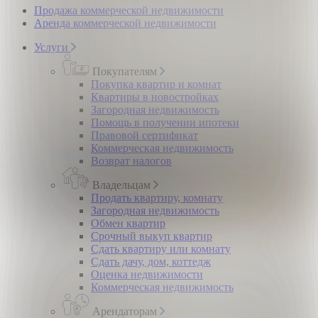
Продажа коммерческой недвижимости
Аренда коммерческой недвижимости
Услуги
Покупателям
Покупка квартир и комнат
Квартиры в новостройках
Загородная недвижимость
Помощь в получении ипотеки
Правовой сертификат
Коммерческая недвижимость
Возврат налогов
Владельцам
Продать квартиру, комнату
Загородная недвижимость
Обмен квартир
Срочный выкуп квартир
Сдать квартиру или комнату
Сдать дачу, дом, коттедж
Оценка недвижимости
Коммерческая недвижимость
Арендаторам