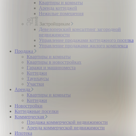
Квартиры и комнаты
Аренда коттеджей
Нежилые помещения
Застройщикам
Девелоперский консалтинг загородной
недвижимости
Управление продажами коттеджного поселка
Управление продажами жилого комплекса
Продажа
Квартиры и комнаты
Квартиры в новостройках
Гаражи и машиноместа
Коттеджи
Таунхаусы
Участки
Аренда
Квартиры и комнаты
Коттеджи
Новостройки
Коттеджные поселки
Коммерческая
Продажа коммерческой недвижимости
Аренда коммерческой недвижимости
Ипотека