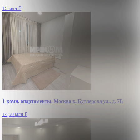
15 млн
₽
1-комн. апартаменты, Москва г., Бутлерова ул., д. 7Б
14,50 млн
₽