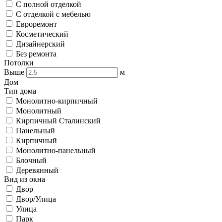
С полной отделкой
С отделкой с мебелью
Евроремонт
Косметический
Дизайнерский
Без ремонта
Потолки
Выше
м
Дом
Тип дома
Монолитно-кирпичный
Монолитный
Кирпичный Сталинский
Панельный
Кирпичный
Монолитно-панельный
Блочный
Деревянный
Вид из окна
Двор
Двор/Улица
Улица
Парк