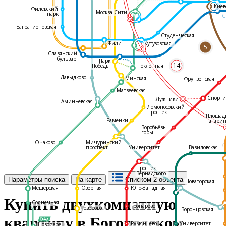
Киев
Филевский
Москва-Сити
парк
С
Багратионовская
Студенческая
Фили
Кутузовская
5
Славянский
бульвар
Парк
14
Поклонная
Победы
Давыдково
Минская
Фрунзенская
Матвеевская
Спорти
Лужники
Аминьевская
Ломоносовский
проспект
Площад
Раменки
Гагарин
Воробьёвы
горы
Очаково
Мичуринский
С
проспект
Университет
Вавиловская
Проспект
Вернадского
Параметры поиска
На карте
Списком
2 объекта
Новаторская
Мещерская
Озёрная
Юго-Западная
Купить двухкомнатную
Солнечная
Тропарёво
Говорово
Воронцовская
квартиру в Богородском
Румянцево
Университет
Новопере-