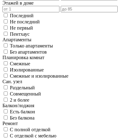
Этажей в доме
Последний
Не последний
Не первый
Пентхаус
Апартаменты
Только апартаменты
Без апартаментов
Планировка комнат
Смежные
Изолированные
Смежные и изолированные
Сан. узел
Раздельный
Совмещенный
2 и более
Балкон/лоджия
Есть балкон
Без балкона
Ремонт
С полной отделкой
С отделкой с мебелью