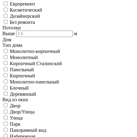
Евроремонт
Косметический
Дизайнерский
Без ремонта
Потолки
Выше
м
Дом
Тип дома
Монолитно-кирпичный
Монолитный
Кирпичный Сталинский
Панельный
Кирпичный
Монолитно-панельный
Блочный
Деревянный
Вид из окна
Двор
Двор/Улица
Улица
Парк
Панорамный вид
Набережная