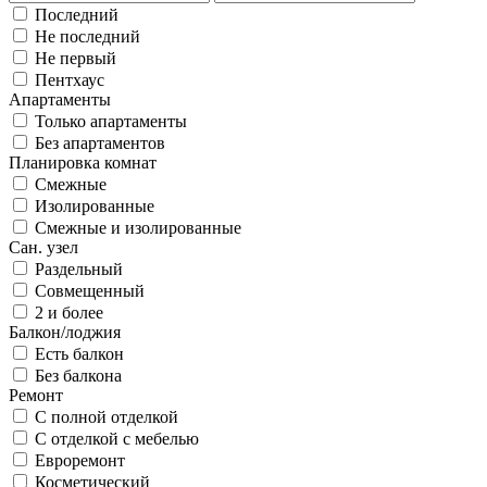
Последний
Не последний
Не первый
Пентхаус
Апартаменты
Только апартаменты
Без апартаментов
Планировка комнат
Смежные
Изолированные
Смежные и изолированные
Сан. узел
Раздельный
Совмещенный
2 и более
Балкон/лоджия
Есть балкон
Без балкона
Ремонт
С полной отделкой
С отделкой с мебелью
Евроремонт
Косметический