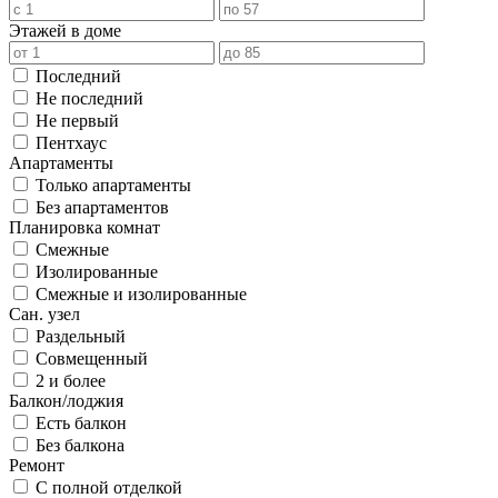
Этажей в доме
Последний
Не последний
Не первый
Пентхаус
Апартаменты
Только апартаменты
Без апартаментов
Планировка комнат
Смежные
Изолированные
Смежные и изолированные
Сан. узел
Раздельный
Совмещенный
2 и более
Балкон/лоджия
Есть балкон
Без балкона
Ремонт
С полной отделкой