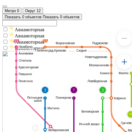
Метро
0
Округ
12
Показать 0 объектов
Показать 0 объектов
Авиамоторная
Авиамоторная
Авиамоторная
Подрезково
Фирсановская
Нахабино
Авиамоторная
Зеленоград-Крюково
Сходня
Аникеевка
Новоподрезково
Опалиха
Молжаниново
Красногорская
Физтех
Химки
Павшино
Левобережная
Пенягино
3
7
2
Пятницкое
Планерная
Ховрино
шоссе
Митино
Беломорская
1
Грачёвс
Речной вокзал
*
Волоколамская
Мо