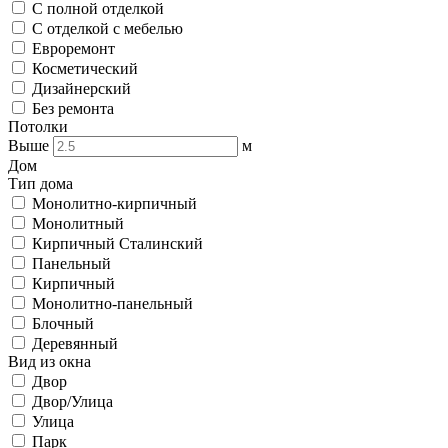
С полной отделкой
С отделкой с мебелью
Евроремонт
Косметический
Дизайнерский
Без ремонта
Потолки
Выше
м
Дом
Тип дома
Монолитно-кирпичный
Монолитный
Кирпичный Сталинский
Панельный
Кирпичный
Монолитно-панельный
Блочный
Деревянный
Вид из окна
Двор
Двор/Улица
Улица
Парк