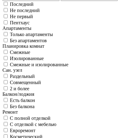
Последний
Не последний
Не первый
Пентхаус
Апартаменты
Только апартаменты
Без апартаментов
Планировка комнат
Смежные
Изолированные
Смежные и изолированные
Сан. узел
Раздельный
Совмещенный
2 и более
Балкон/лоджия
Есть балкон
Без балкона
Ремонт
С полной отделкой
С отделкой с мебелью
Евроремонт
Косметический