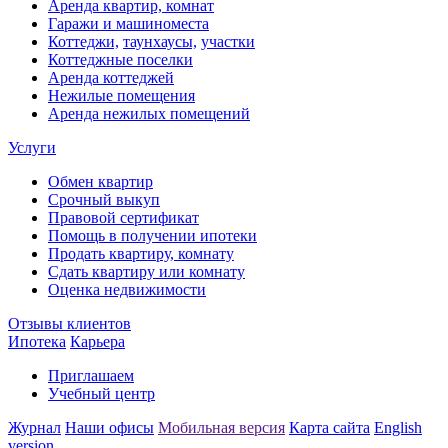
Аренда квартир, комнат
Гаражи и машиноместа
Коттеджи,
таунхаусы,
участки
Коттеджные поселки
Аренда коттеджей
Нежилые помещения
Аренда нежилых помещений
Услуги
Обмен квартир
Срочный выкуп
Правовой сертификат
Помощь в получении ипотеки
Продать квартиру, комнату
Сдать квартиру или комнату
Оценка недвижимости
Отзывы клиентов
Ипотека
Карьера
Приглашаем
Учебный центр
Журнал
Наши офисы
Мобильная версия
Карта сайта
English
version