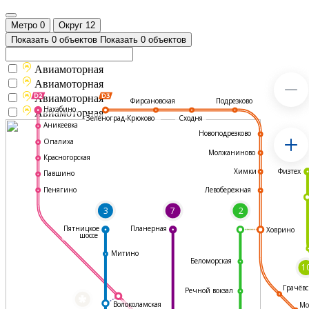
Метро
0
Округ
12
Показать 0 объектов
Показать 0 объектов
Авиамоторная
Авиамоторная
Авиамоторная
Подрезково
Фирсановская
Нахабино
Авиамоторная
Зеленоград-Крюково
Сходня
Аникеевка
Новоподрезково
Опалиха
Молжаниново
Красногорская
Физтех
Химки
Павшино
Левобережная
Пенягино
3
7
2
Пятницкое
Планерная
Ховрино
шоссе
Митино
Беломорская
1
Грачёвс
Речной вокзал
*
Волоколамская
Мо