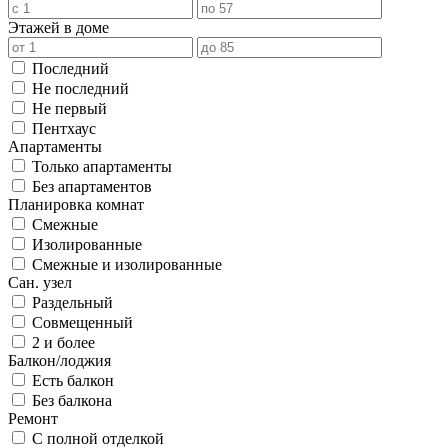
Этажей в доме
Последний
Не последний
Не первый
Пентхаус
Апартаменты
Только апартаменты
Без апартаментов
Планировка комнат
Смежные
Изолированные
Смежные и изолированные
Сан. узел
Раздельный
Совмещенный
2 и более
Балкон/лоджия
Есть балкон
Без балкона
Ремонт
С полной отделкой