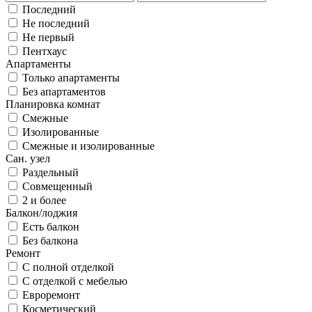
Последний
Не последний
Не первый
Пентхаус
Апартаменты
Только апартаменты
Без апартаментов
Планировка комнат
Смежные
Изолированные
Смежные и изолированные
Сан. узел
Раздельный
Совмещенный
2 и более
Балкон/лоджия
Есть балкон
Без балкона
Ремонт
С полной отделкой
С отделкой с мебелью
Евроремонт
Косметический