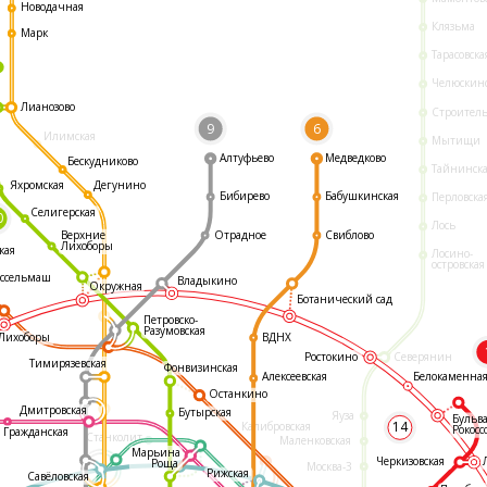
Новодачная
Клязьма
Марк
Тарасовска
Челюскин
Лианозово
Строител
9
6
Илимская
Мытищи
Алтуфьево
Медведково
Бескудниково
Тайнинск
Яхромская
Дегунино
Бибирево
Бабушкинская
Перловска
Селигерская
0
Лось
Отрадное
Свиблово
Верхние
Лихоборы
кая
Лосино-
островская
ссельмаш
Владыкино
Окружная
Ботанический сад
Петровско-
Разумовская
ВДНХ
Лихоборы
Ростокино
Северянин
Тимирязевская
Фонвизинская
Белокаменна
Алексеевская
Останкино
Дмитровская
Бутырская
Яуза
Бульв
14
Калибровская
Рокосс
Гражданская
Станколит
Маленковская
Марьина
Черкизовская
Роща
Москва-3
Рижская
Савёловская