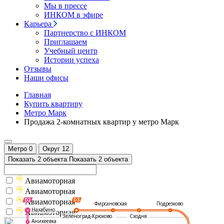
Мы в прессе
ИНКОМ в эфире
Карьера
Партнерство с ИНКОМ
Приглашаем
Учебный центр
Истории успеха
Отзывы
Наши офисы
Главная
Купить квартиру
Метро Марк
Продажа 2-комнатных квартир у метро Марк
Метро
0
Округ
12
Показать 2 объекта
Показать 2 объекта
Авиамоторная
Авиамоторная
Авиамоторная
Подрезково
Фирсановская
Нахабино
Авиамоторная
Зеленоград-Крюково
Сходня
Аникеевка