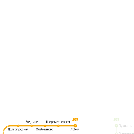
Шереметьевская
Водники
Пушкино
Долгопрудная
Хлебниково
Лобня
Мамонтов