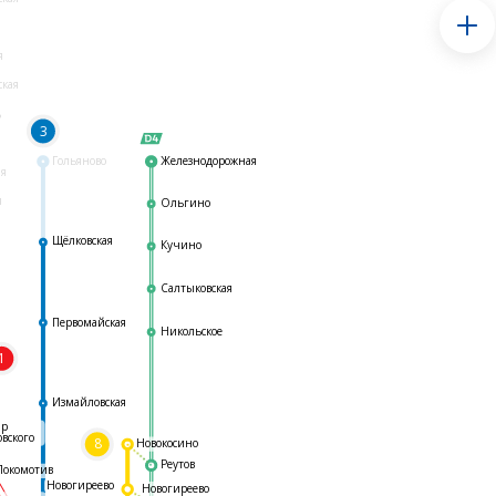
я
ская
ь
3
Гольяново
Железнодорожная
ая
я
Ольгино
Щёлковская
Кучино
Салтыковская
Первомайская
Никольское
1
я
Измайловская
ар
овского
8
Новокосино
Реутов
Локомотив
Новогиреево
Новогиреево