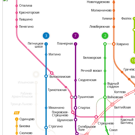
Новоподрезково
Опалиха
Молжаниново
Красногорская
Физтех
Химки
Павшино
Левобережная
Пенягино
3
7
2
Пятницкое
Планерная
Ховрино
шоссе
Митино
Беломорская
1
Грачёвс
Речной вокзал
*
Волоколамская
Мо
Сходненская
Ильинская
Водный
стадион
Трикотажная
Коптево
Рублево-
Архангельское
Тушинская
Войковская
Троице-Лыково
Балтийская
Мякинино
Спартак
Покровское-
Стрешнево
Одинцово
Красный
Щукинская
Балтиец
Стрешнево
Баковка
Строгино
Октябрьское
Поле
Сокол
Сколково