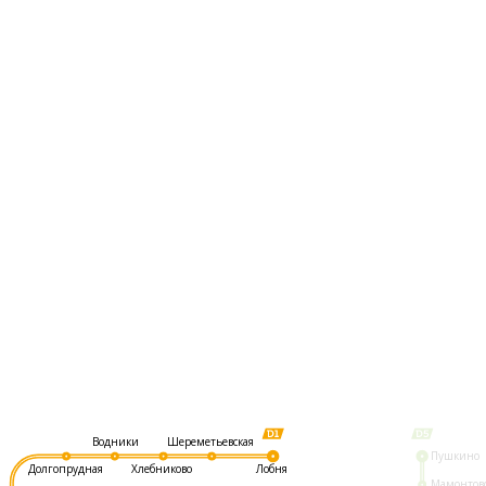
Шереметьевская
Водники
Пушкино
Долгопрудная
Хлебниково
Лобня
Мамонтов