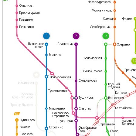
Новоподрезково
Опалиха
Молжаниново
Красногорская
Физтех
Химки
Павшино
Левобережная
Пенягино
3
7
2
Пятницкое
Планерная
Ховрино
шоссе
Митино
Беломорская
1
Грачёвс
Речной вокзал
*
Волоколамская
Мо
Сходненская
Ильинская
Водный
стадион
Трикотажная
Коптево
Рублево-
Архангельское
Тушинская
Войковская
Троице-Лыково
Балтийская
Мякинино
Спартак
Покровское-
Стрешнево
Одинцово
Красный
Щукинская
Балтиец
Стрешнево
Баковка
Строгино
Октябрьское
Поле
Сокол
Сколково