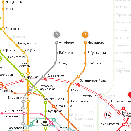
Новодачная
Клязьма
Марк
Тарасовска
Челюскин
Лианозово
Строител
9
6
Илимская
Мытищи
Алтуфьево
Медведково
Бескудниково
Тайнинск
Яхромская
Дегунино
Бибирево
Бабушкинская
Перловска
Селигерская
0
Лось
Отрадное
Свиблово
Верхние
Лихоборы
кая
Лосино-
островская
ссельмаш
Владыкино
Окружная
Ботанический сад
Петровско-
Разумовская
ВДНХ
Лихоборы
Ростокино
Северянин
Тимирязевская
Фонвизинская
Белокаменна
Алексеевская
Останкино
Дмитровская
Бутырская
Яуза
Бульв
14
Калибровская
Рокосс
Гражданская
Станколит
Маленковская
Марьина
Черкизовская
Роща
Москва-3
Рижская
Савёловская