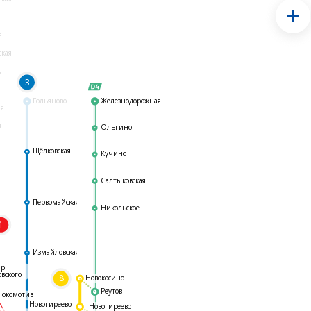
я
ская
ь
3
Гольяново
Железнодорожная
ая
я
Ольгино
Щёлковская
Кучино
Салтыковская
Первомайская
Никольское
1
я
Измайловская
ар
овского
8
Новокосино
Реутов
Локомотив
Новогиреево
Новогиреево