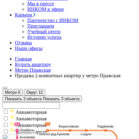
Мы в прессе
ИНКОМ в эфире
Карьера
Партнерство с ИНКОМ
Приглашаем
Учебный центр
Истории успеха
Отзывы
Наши офисы
Главная
Купить квартиру
Метро Пражская
Продажа 2-комнатных квартир у метро Пражская
Метро
0
Округ
12
Показать 3 объекта
Показать 3 объекта
Авиамоторная
Авиамоторная
Авиамоторная
Подрезково
Фирсановская
Нахабино
Авиамоторная
Зеленоград-Крюково
Сходня
Аникеевка