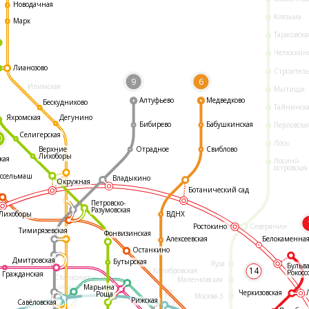
Новодачная
Клязьма
Марк
Тарасовска
Челюскин
Лианозово
Строител
9
6
Илимская
Мытищи
Алтуфьево
Медведково
Бескудниково
Тайнинск
Яхромская
Дегунино
Бибирево
Бабушкинская
Перловска
Селигерская
0
Лось
Отрадное
Свиблово
Верхние
Лихоборы
кая
Лосино-
островская
ссельмаш
Владыкино
Окружная
Ботанический сад
Петровско-
Разумовская
ВДНХ
Лихоборы
Ростокино
Северянин
Тимирязевская
Фонвизинская
Белокаменна
Алексеевская
Останкино
Дмитровская
Бутырская
Яуза
Бульв
14
Калибровская
Рокосс
Гражданская
Станколит
Маленковская
Марьина
Черкизовская
Роща
Москва-3
Рижская
Савёловская