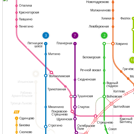
Новоподрезково
Опалиха
Молжаниново
Красногорская
Физтех
Химки
Павшино
Левобережная
Пенягино
3
7
2
Пятницкое
Планерная
Ховрино
шоссе
Митино
Беломорская
1
Грачёвс
Речной вокзал
*
Волоколамская
Мо
Сходненская
Ильинская
Водный
стадион
Трикотажная
Коптево
Рублево-
Архангельское
Тушинская
Войковская
Троице-Лыково
Балтийская
Мякинино
Спартак
Покровское-
Стрешнево
Одинцово
Красный
Щукинская
Балтиец
Стрешнево
Баковка
Строгино
Октябрьское
Поле
Сокол
Сколково