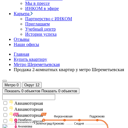
Мы в прессе
ИНКОМ в эфире
Карьера
Партнерство с ИНКОМ
Приглашаем
Учебный центр
Истории успеха
Отзывы
Наши офисы
Главная
Купить квартиру
Метро Шереметьевская
Продажа 2-комнатных квартир у метро Шереметьевская
Метро
0
Округ
12
Показать 0 объектов
Показать 0 объектов
Авиамоторная
Авиамоторная
Авиамоторная
Подрезково
Фирсановская
Нахабино
Авиамоторная
Зеленоград-Крюково
Сходня
Аникеевка