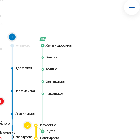
я
ская
ь
3
Гольяново
Железнодорожная
ая
я
Ольгино
Щёлковская
Кучино
Салтыковская
Первомайская
Никольское
1
я
Измайловская
ар
овского
8
Новокосино
Реутов
Локомотив
Новогиреево
Новогиреево