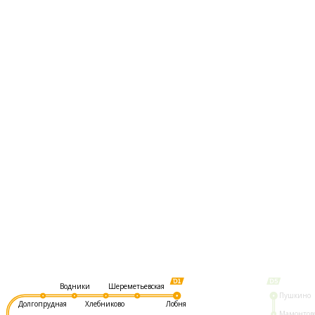
Шереметьевская
Водники
Пушкино
Долгопрудная
Хлебниково
Лобня
Мамонтов