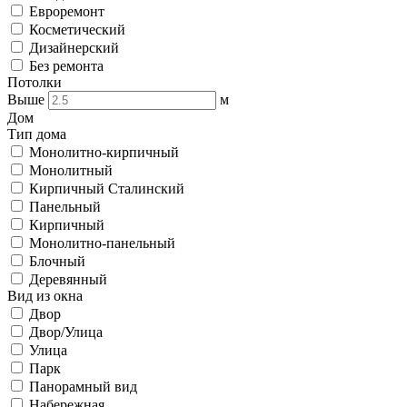
Евроремонт
Косметический
Дизайнерский
Без ремонта
Потолки
Выше
м
Дом
Тип дома
Монолитно-кирпичный
Монолитный
Кирпичный Сталинский
Панельный
Кирпичный
Монолитно-панельный
Блочный
Деревянный
Вид из окна
Двор
Двор/Улица
Улица
Парк
Панорамный вид
Набережная