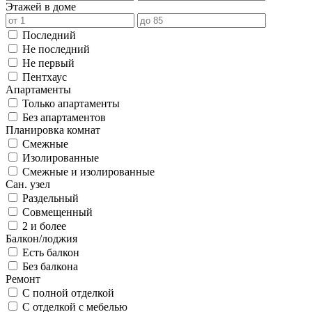
Этажей в доме
Последний
Не последний
Не первый
Пентхаус
Апартаменты
Только апартаменты
Без апартаментов
Планировка комнат
Смежные
Изолированные
Смежные и изолированные
Сан. узел
Раздельный
Совмещенный
2 и более
Балкон/лоджия
Есть балкон
Без балкона
Ремонт
С полной отделкой
С отделкой с мебелью