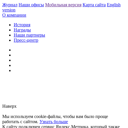
Журнал
Наши офисы
Мобильная версия
Карта сайта
English
version
О компании
История
Награды
Наши партнеры
Пресс-центр
Заметили ошибку?
Сообщите нам, пожалуйста,
через
форму обратной связи.
Наверх
Мы используем cookie-файлы, чтобы вам было проще
работать с сайтом.
Узнать больше
К сайту подключен сервис Яндекс.Метрика, который также