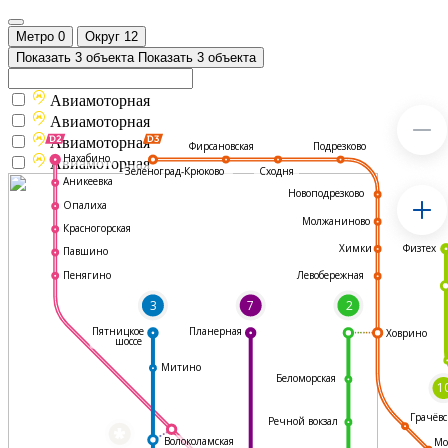
Метро
0
Округ
12
Показать 3 объекта
Показать 3 объекта
Авиамоторная
Авиамоторная
Авиамоторная
Подрезково
Фирсановская
Нахабино
Авиамоторная
Зеленоград-Крюково
Сходня
Аникеевка
Новоподрезково
Опалиха
Молжаниново
Красногорская
Физтех
Химки
Павшино
Левобережная
Пенягино
3
7
2
Пятницкое
Планерная
Ховрино
шоссе
Митино
Беломорская
1
Грачёвс
Речной вокзал
*
Волоколамская
Мо