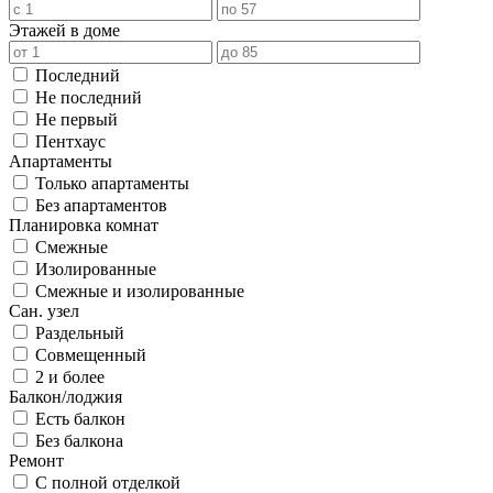
Этажей в доме
Последний
Не последний
Не первый
Пентхаус
Апартаменты
Только апартаменты
Без апартаментов
Планировка комнат
Смежные
Изолированные
Смежные и изолированные
Сан. узел
Раздельный
Совмещенный
2 и более
Балкон/лоджия
Есть балкон
Без балкона
Ремонт
С полной отделкой