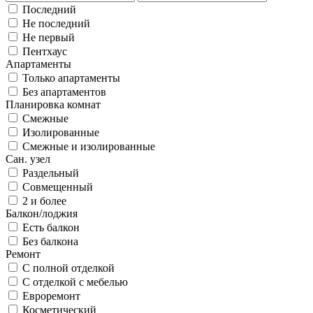
Последний
Не последний
Не первый
Пентхаус
Апартаменты
Только апартаменты
Без апартаментов
Планировка комнат
Смежные
Изолированные
Смежные и изолированные
Сан. узел
Раздельный
Совмещенный
2 и более
Балкон/лоджия
Есть балкон
Без балкона
Ремонт
С полной отделкой
С отделкой с мебелью
Евроремонт
Косметический