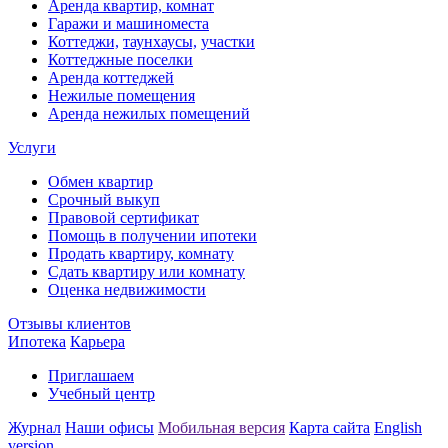
Аренда квартир, комнат
Гаражи и машиноместа
Коттеджи,
таунхаусы,
участки
Коттеджные поселки
Аренда коттеджей
Нежилые помещения
Аренда нежилых помещений
Услуги
Обмен квартир
Срочный выкуп
Правовой сертификат
Помощь в получении ипотеки
Продать квартиру, комнату
Сдать квартиру или комнату
Оценка недвижимости
Отзывы клиентов
Ипотека
Карьера
Приглашаем
Учебный центр
Журнал
Наши офисы
Мобильная версия
Карта сайта
English
version