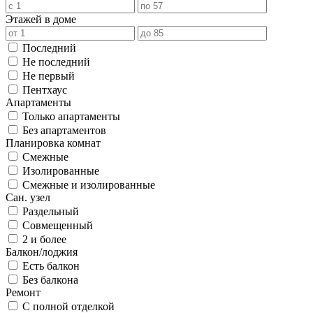
Этажей в доме
Последний
Не последний
Не первый
Пентхаус
Апартаменты
Только апартаменты
Без апартаментов
Планировка комнат
Смежные
Изолированные
Смежные и изолированные
Сан. узел
Раздельный
Совмещенный
2 и более
Балкон/лоджия
Есть балкон
Без балкона
Ремонт
С полной отделкой