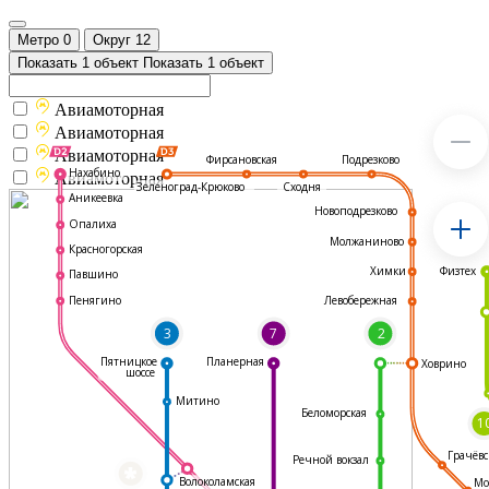
Метро
0
Округ
12
Показать 1 объект
Показать 1 объект
Авиамоторная
Авиамоторная
Авиамоторная
Подрезково
Фирсановская
Нахабино
Авиамоторная
Зеленоград-Крюково
Сходня
Аникеевка
Новоподрезково
Опалиха
Молжаниново
Красногорская
Физтех
Химки
Павшино
Левобережная
Пенягино
3
7
2
Пятницкое
Планерная
Ховрино
шоссе
Митино
Беломорская
1
Грачёвс
Речной вокзал
*
Волоколамская
Мо