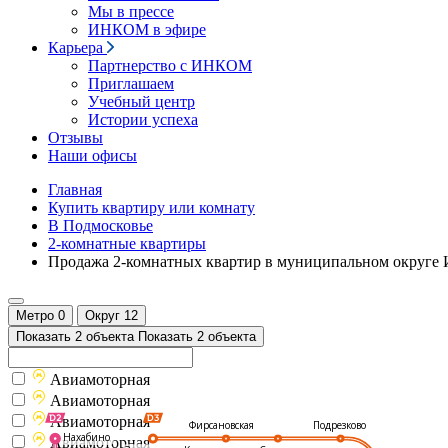
Мы в прессе
ИНКОМ в эфире
Карьера
Партнерство с ИНКОМ
Приглашаем
Учебный центр
Истории успеха
Отзывы
Наши офисы
Главная
Купить квартиру или комнату
В Подмосковье
2-комнатные квартиры
Продажа 2-комнатных квартир в муниципальном округе 
Метро
0
Округ
12
Показать 2 объекта
Показать 2 объекта
Авиамоторная
Авиамоторная
Авиамоторная
Подрезково
Фирсановская
Нахабино
Авиамоторная