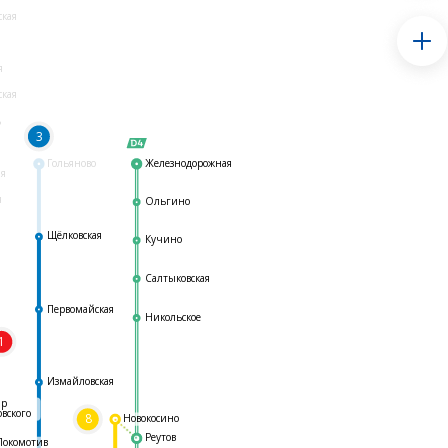
ская
я
ская
ь
3
Гольяново
Железнодорожная
ая
я
Ольгино
Щёлковская
Кучино
Салтыковская
Первомайская
Никольское
1
я
Измайловская
ар
овского
8
Новокосино
Реутов
Локомотив