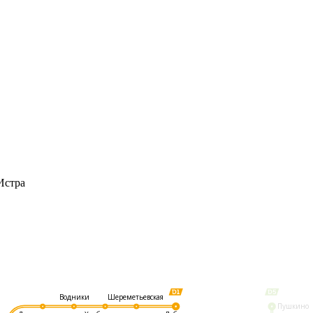
Истра
Шереметьевская
Водники
Пушкино