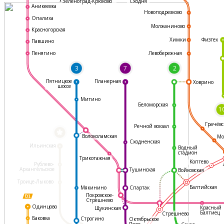
Зеленоград-Крюково
Сходня
Аникеевка
Новоподрезково
Опалиха
Молжаниново
Красногорская
Физтех
Химки
Павшино
Левобережная
Пенягино
3
7
2
Пятницкое
Планерная
Ховрино
шоссе
Митино
Беломорская
1
Грачёвс
Речной вокзал
*
Волоколамская
Мо
Сходненская
Ильинская
Водный
стадион
Трикотажная
Коптево
Рублево-
Архангельское
Тушинская
Войковская
Троице-Лыково
Балтийская
Мякинино
Спартак
Покровское-
Стрешнево
Одинцово
Красный
Щукинская
Балтиец
Стрешнево
Баковка
Строгино
Октябрьское
Поле