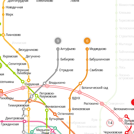
Долгопрудная
Хлебниково
Лобня
Мамонтов
Новодачная
Клязьма
Марк
Тарасовска
Челюскин
Лианозово
Строител
9
6
Илимская
Мытищи
Алтуфьево
Медведково
Бескудниково
Тайнинск
Яхромская
Дегунино
Бибирево
Бабушкинская
Перловска
Селигерская
0
Лось
Отрадное
Свиблово
Верхние
Лихоборы
кая
Лосино-
островская
ссельмаш
Владыкино
Окружная
Ботанический сад
Петровско-
Разумовская
ВДНХ
Лихоборы
Ростокино
Северянин
Тимирязевская
Фонвизинская
Белокаменна
Алексеевская
Останкино
Дмитровская
Бутырская
Яуза
Бульв
14
Калибровская
Рокосс
Гражданская
Станколит
Маленковская
Марьина
Черкизовская
Роща
Москва-3