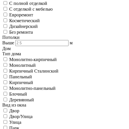
С полной отделкой
С отделкой с мебелью
Евроремонт
Косметический
Дизайнерский
Без ремонта
Потолки
Выше
м
Дом
Тип дома
Монолитно-кирпичный
Монолитный
Кирпичный Сталинский
Панельный
Кирпичный
Монолитно-панельный
Блочный
Деревянный
Вид из окна
Двор
Двор/Улица
Улица
Парк