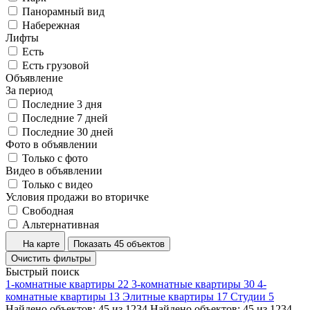
Панорамный вид
Набережная
Лифты
Есть
Есть грузовой
Объявление
За период
Последние 3 дня
Последние 7 дней
Последние 30 дней
Фото в объявлении
Только с фото
Видео в объявлении
Только с видео
Условия продажи во вторичке
Свободная
Альтернативная
На карте
Показать 45 объектов
Очистить фильтры
Быстрый поиск
1-комнатные квартиры
22
3-комнатные квартиры
30
4-
комнатные квартиры
13
Элитные квартиры
17
Студии
5
Найдено объектов:
45
из
1234
Найдено объектов:
45
из
1234