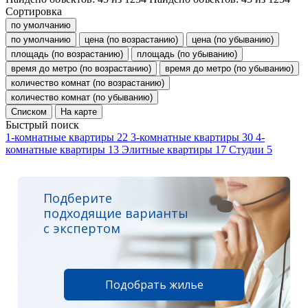
Сортировка
по умолчанию
по умолчанию
цена (по возрастанию)
цена (по убыванию)
площадь (по возрастанию)
площадь (по убыванию)
время до метро (по возрастанию)
время до метро (по убыванию)
количество комнат (по возрастанию)
количество комнат (по убыванию)
Списком
На карте
Быстрый поиск
1-комнатные квартиры
22
3-комнатные квартиры
30
4-
комнатные квартиры
13
Элитные квартиры
17
Студии
5
Подберите
подходящие варианты
с экспертом
Подобрать жилье