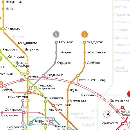
Новодачная
Клязьма
Марк
Тарасовска
Челюскин
Лианозово
Строител
9
6
Илимская
Мытищи
Алтуфьево
Медведково
Бескудниково
Тайнинск
Яхромская
Дегунино
Бибирево
Бабушкинская
Перловска
Селигерская
0
Лось
Отрадное
Свиблово
Верхние
Лихоборы
кая
Лосино-
островская
ссельмаш
Владыкино
Окружная
Ботанический сад
Петровско-
Разумовская
ВДНХ
Лихоборы
Ростокино
Северянин
Тимирязевская
Фонвизинская
Белокаменна
Алексеевская
Останкино
Дмитровская
Бутырская
Яуза
Бульв
14
Калибровская
Рокосс
Гражданская
Станколит
Маленковская
Марьина
Черкизовская
Роща
Москва-3
Рижская
Савёловская