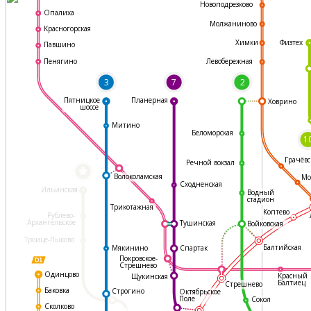
Новоподрезково
Опалиха
Молжаниново
Красногорская
Физтех
Химки
Павшино
Левобережная
Пенягино
3
7
2
Пятницкое
Планерная
Ховрино
шоссе
Митино
Беломорская
1
Грачёвс
Речной вокзал
*
Волоколамская
Мо
Сходненская
Ильинская
Водный
стадион
Трикотажная
Коптево
Рублево-
Архангельское
Тушинская
Войковская
Троице-Лыково
Балтийская
Мякинино
Спартак
Покровское-
Стрешнево
Одинцово
Красный
Щукинская
Балтиец
Стрешнево
Баковка
Строгино
Октябрьское
Поле
Сокол
Сколково