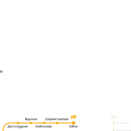
ое
Шереметьевская
Водники
Пушкино
Долгопрудная
Хлебниково
Лобня
Мамонтов