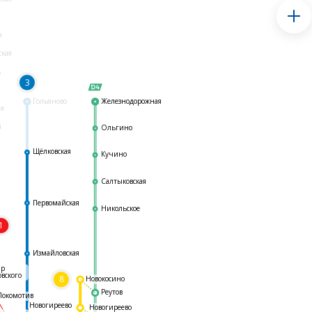
я
ская
ь
3
Гольяново
Железнодорожная
ая
я
Ольгино
Щёлковская
Кучино
Салтыковская
Первомайская
Никольское
1
я
Измайловская
ар
овского
8
Новокосино
Реутов
Локомотив
Новогиреево
Новогиреево