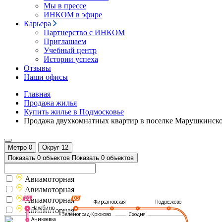
Мы в прессе
ИНКОМ в эфире
Карьера
Партнерство с ИНКОМ
Приглашаем
Учебный центр
Истории успеха
Отзывы
Наши офисы
Главная
Продажа жилья
Купить жилье в Подмосковье
Продажа двухкомнатных квартир в поселке Марушкинск
Метро
0
Округ
12
Показать 0 объектов
Показать 0 объектов
Авиамоторная
Авиамоторная
Авиамоторная
Подрезково
Фирсановская
Нахабино
Авиамоторная
Зеленоград-Крюково
Сходня
Аникеевка